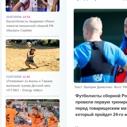
31/07/2026
10:52
Баскетболисты Академии «Локо»
помогли юношеской сборной РФ
обыграть Сербию
21/07/2026
11:40
«Пляжники» из Анапы и Тамани
выиграли турнир Детской лиги
Текст: Валерия Денисенко. Фото: Р
«ОТЭКО – Energy Volley»
Футболисты сборной Ро
провели первую трениро
перед товарищеским мат
который пройдет 24-го 