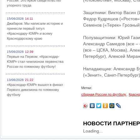
(«Локомотив», Москва), Ст
России: Это яркое свидетельство
упорного труда
Защитники: Виктор Васин (
Федор Кудряшов («Ростов»,
15/06/2026
14:11
Джабаров: Мы написали историю и
Семенов («Терек» Грозный
принесли первый титул
«Краснодару-ЮМР» и всему
Полузащитники: Юрий Гази
Краснодарскому краю
Александр Самедов (все – 
(все – ЦСКА, Москва), Але
15/06/2026
12:39
Петербург), Алексей Миран
Первые на Первом: «Краснодар-
ЮМР» стал чемпионом первенства
России по пляжному футболу!
Нападающие: Александр Бух
(«Зенит», Санкт-Петербург
13/06/2026
21:22
«Краснодар-ЮМР» вышел в финал
Метки:
Первого дивизиона по пляжному
,
сборная России по футболу
Красно
футболу
НОВОСТИ ПАРТНЕ
Loading...