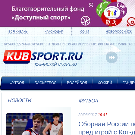
ВСЯ КУБАНЬ
КРАСНОДАР
СОЧИ
НОВОРОССИЙСК
КРАСНОДАРСКОЕ КРАЕВОЕ ОТДЕЛЕНИЕ ФЕДЕРАЦИИ СПОРТИВНЫХ ЖУРНАЛИСТОВ
ФУТБОЛ
БАСКЕТБОЛ
ВОЛЕЙБОЛ
ХОККЕЙ
ГАНДБ
НОВОСТИ
ФУТБОЛ
20/03/2017
19:41
Сборная России п
пред игрой с Кот