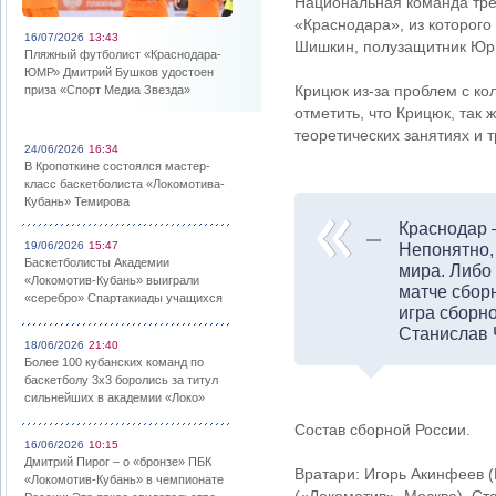
Национальная команда тре
«Краснодара», из которог
16/07/2026
13:43
Шишкин, полузащитник Юр
Пляжный футболист «Краснодара-
ЮМР» Дмитрий Бушков удостоен
Крицюк из-за проблем с ко
приза «Спорт Медиа Звезда»
отметить, что Крицюк, так 
теоретических занятиях и 
24/06/2026
16:34
В Кропоткине состоялся мастер-
класс баскетболиста «Локомотива-
Кубань» Темирова
Краснодар 
19/06/2026
15:47
Непонятно, 
Баскетболисты Академии
мира. Либо 
«Локомотив-Кубань» выиграли
матче сбор
«серебро» Спартакиады учащихся
игра сборн
Станислав 
18/06/2026
21:40
Более 100 кубанских команд по
баскетболу 3х3 боролись за титул
сильнейших в академии «Локо»
Состав сборной России.
16/06/2026
10:15
Дмитрий Пирог – о «бронзе» ПБК
Вратари: Игорь Акинфеев 
«Локомотив-Кубань» в чемпионате