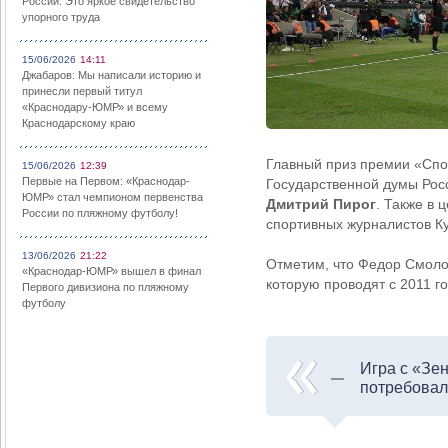
России: Это яркое свидетельство
упорного труда
15/06/2026
14:11
Джабаров: Мы написали историю и
принесли первый титул
«Краснодару-ЮМР» и всему
Краснодарскому краю
Главный приз премии «Спо
15/06/2026
12:39
Первые на Первом: «Краснодар-
Государственной думы Рос
ЮМР» стал чемпионом первенства
Дмитрий Пирог
. Также в
России по пляжному футболу!
спортивных журналистов 
13/06/2026
21:22
Отметим, что Федор Смоло
«Краснодар-ЮМР» вышел в финал
которую проводят с 2011 го
Первого дивизиона по пляжному
футболу
Игра с «Зе
потребовал