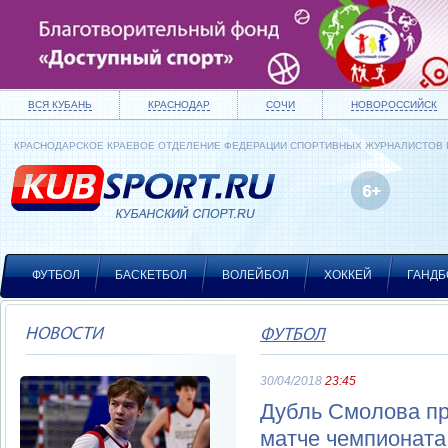
ВСЯ КУБАНЬ
КРАСНОДАР
СОЧИ
НОВОРОССИЙСК
КРАСНОДАРСКОЕ КРАЕВОЕ ОТДЕЛЕНИЕ ФЕДЕРАЦИИ СПОРТИВНЫХ ЖУРНАЛИСТОВ
ФУТБОЛ
БАСКЕТБОЛ
ВОЛЕЙБОЛ
ХОККЕЙ
ГАНДБ
НОВОСТИ
ФУТБОЛ
30/04/2018
23:45
Дубль Смолова пр
матче чемпионата