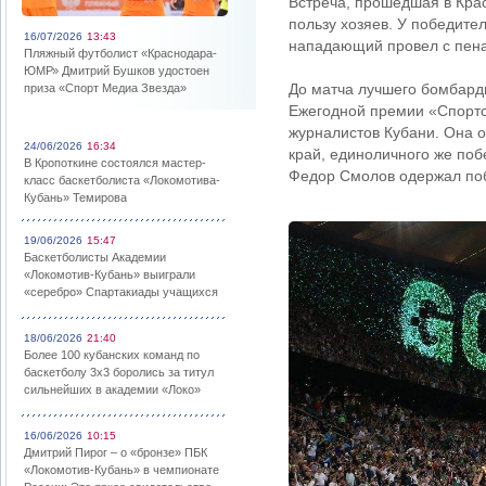
Встреча, прошедшая в Крас
пользу хозяев. У победите
16/07/2026
13:43
нападающий провел с пенал
Пляжный футболист «Краснодара-
ЮМР» Дмитрий Бушков удостоен
До матча лучшего бомбарди
приза «Спорт Медиа Звезда»
Ежегодной премии «Спортс
журналистов Кубани. Она 
24/06/2026
16:34
край, единоличного же по
В Кропоткине состоялся мастер-
Федор Смолов одержал поб
класс баскетболиста «Локомотива-
Кубань» Темирова
19/06/2026
15:47
Баскетболисты Академии
«Локомотив-Кубань» выиграли
«серебро» Спартакиады учащихся
18/06/2026
21:40
Более 100 кубанских команд по
баскетболу 3х3 боролись за титул
сильнейших в академии «Локо»
16/06/2026
10:15
Дмитрий Пирог – о «бронзе» ПБК
«Локомотив-Кубань» в чемпионате