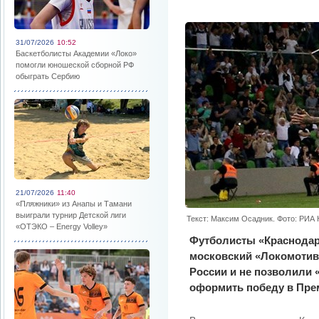
31/07/2026
10:52
Баскетболисты Академии «Локо»
помогли юношеской сборной РФ
обыграть Сербию
21/07/2026
11:40
«Пляжники» из Анапы и Тамани
выиграли турнир Детской лиги
Текст: Максим Осадник. Фото: РИА
«ОТЭКО – Energy Volley»
Футболисты «Краснодар
московский «Локомотив»
России и не позволили
оформить победу в Пре