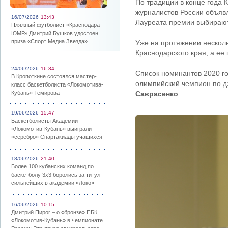
По традиции в конце года
журналистов России объяв
16/07/2026
13:43
Лауреата премии выбирают
Пляжный футболист «Краснодара-
ЮМР» Дмитрий Бушков удостоен
приза «Спорт Медиа Звезда»
Уже на протяжении нескол
Краснодарского края, а е
24/06/2026
16:34
Список номинантов 2020 г
В Кропоткине состоялся мастер-
олимпийский чемпион по 
класс баскетболиста «Локомотива-
Кубань» Темирова
Саврасенко
.
19/06/2026
15:47
Баскетболисты Академии
«Локомотив-Кубань» выиграли
«серебро» Спартакиады учащихся
18/06/2026
21:40
Более 100 кубанских команд по
баскетболу 3х3 боролись за титул
сильнейших в академии «Локо»
16/06/2026
10:15
Дмитрий Пирог – о «бронзе» ПБК
«Локомотив-Кубань» в чемпионате