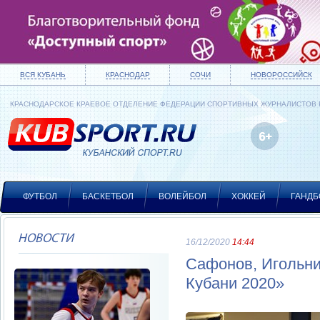
ВСЯ КУБАНЬ
КРАСНОДАР
СОЧИ
НОВОРОССИЙСК
КРАСНОДАРСКОЕ КРАЕВОЕ ОТДЕЛЕНИЕ ФЕДЕРАЦИИ СПОРТИВНЫХ ЖУРНАЛИСТОВ
ФУТБОЛ
БАСКЕТБОЛ
ВОЛЕЙБОЛ
ХОККЕЙ
ГАНДБ
НОВОСТИ
16/12/2020
14:44
Сафонов, Игольни
Кубани 2020»