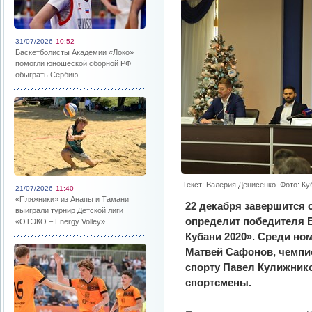
31/07/2026
10:52
Баскетболисты Академии «Локо»
помогли юношеской сборной РФ
обыграть Сербию
Текст: Валерия Денисенко. Фото: К
21/07/2026
11:40
«Пляжники» из Анапы и Тамани
22 декабря завершится 
выиграли турнир Детской лиги
определит победителя 
«ОТЭКО – Energy Volley»
Кубани 2020». Среди но
Матвей Сафонов, чемпи
спорту Павел Кулижник
спортсмены.