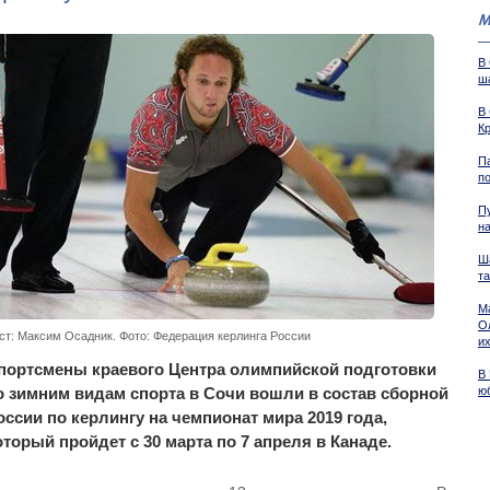
М
В 
ш
В
К
П
п
П
н
Ш
та
М
О
ст: Максим Осадник. Фото: Федерация керлинга России
и
портсмены краевого Центра олимпийской подготовки
В
о зимним видам спорта в Сочи вошли в состав сборной
ю
оссии по керлингу на чемпионат мира 2019 года,
оторый пройдет с 30 марта по 7 апреля в Канаде.