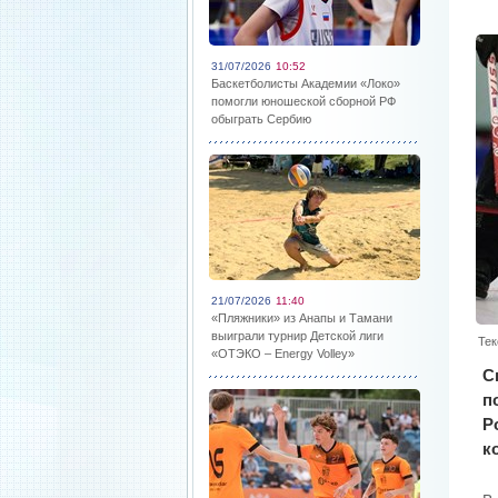
31/07/2026
10:52
Баскетболисты Академии «Локо»
помогли юношеской сборной РФ
обыграть Сербию
21/07/2026
11:40
«Пляжники» из Анапы и Тамани
выиграли турнир Детской лиги
Тек
«ОТЭКО – Energy Volley»
С
п
Р
к