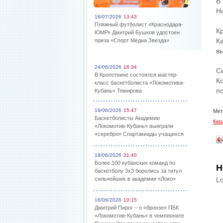
В
Н
16/07/2026
13:43
Пляжный футболист «Краснодара-
К
ЮМР» Дмитрий Бушков удостоен
К
приза «Спорт Медиа Звезда»
вы
24/06/2026
16:34
С
В Кропоткине состоялся мастер-
К
класс баскетболиста «Локомотива-
п
Кубань» Темирова
19/06/2026
15:47
Мет
Баскетболисты Академии
Кер
«Локомотив-Кубань» выиграли
«серебро» Спартакиады учащихся
18/06/2026
21:40
Более 100 кубанских команд по
Н
баскетболу 3х3 боролись за титул
сильнейших в академии «Локо»
Lo
16/06/2026
10:15
Дмитрий Пирог – о «бронзе» ПБК
«Локомотив-Кубань» в чемпионате