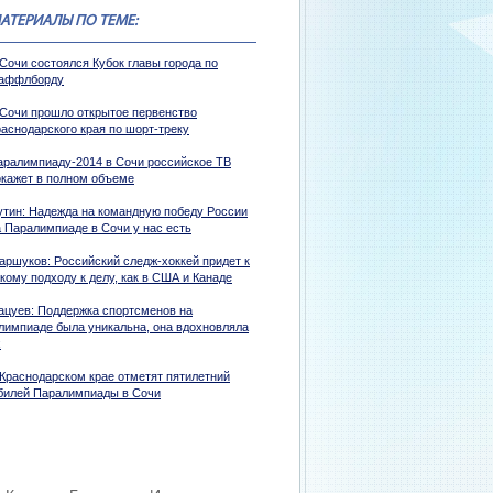
АТЕРИАЛЫ ПО ТЕМЕ:
Сочи состоялся Кубок главы города по
аффлборду
 Сочи прошло открытое первенство
раснодарского края по шорт-треку
аралимпиаду-2014 в Сочи российское ТВ
окажет в полном объеме
утин: Надежда на командную победу России
а Паралимпиаде в Сочи у нас есть
аршуков: Российский следж-хоккей придет к
кому подходу к делу, как в США и Канаде
ацуев: Поддержка спортсменов на
лимпиаде была уникальна, она вдохновляла
х
 Краснодарском крае отметят пятилетний
билей Паралимпиады в Сочи