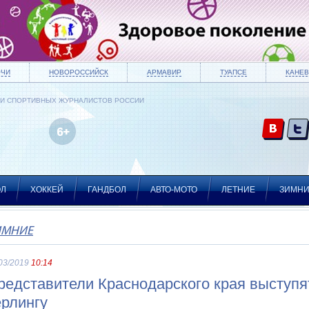
ОЧИ
НОВОРОССИЙСК
АРМАВИР
ТУАПСЕ
КАНЕВ
ИИ СПОРТИВНЫХ ЖУРНАЛИСТОВ РОССИИ
ОЛ
ХОККЕЙ
ГАНДБОЛ
АВТО-МОТО
ЛЕТНИЕ
ЗИМН
ИМНИЕ
03/2019
10:14
редставители Краснодарского края выступя
ерлингу