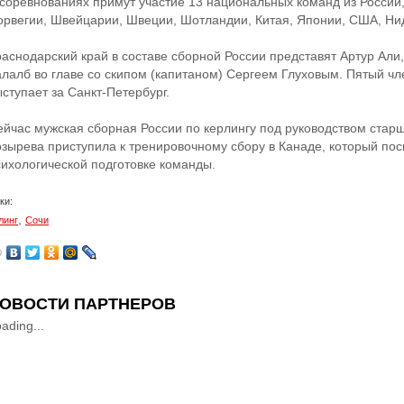
 соревнованиях примут участие 13 национальных команд из России
орвегии, Швейцарии, Швеции, Шотландии, Китая, Японии, США, Ни
раснодарский край в составе сборной России представят Артур Али
алалб во главе со скипом (капитаном) Сергеем Глуховым. Пятый ч
ступает за Санкт-Петербург.
ейчас мужская сборная России по керлингу под руководством стар
озырева приступила к тренировочному сбору в Канаде, который пос
сихологической подготовке команды.
ки:
,
линг
Сочи
ОВОСТИ ПАРТНЕРОВ
ading...