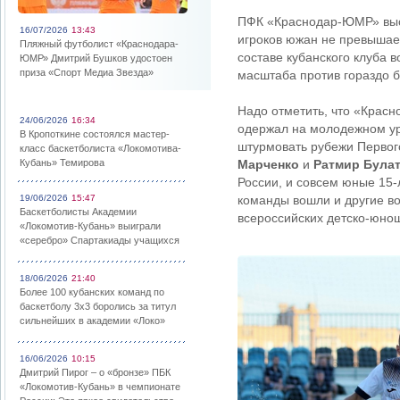
ПФК «Краснодар-ЮМР» выст
16/07/2026
13:43
игроков южан не превышае
Пляжный футболист «Краснодара-
составе кубанского клуба 
ЮМР» Дмитрий Бушков удостоен
приза «Спорт Медиа Звезда»
масштаба против гораздо 
Надо отметить, что «Крас
24/06/2026
16:34
одержал на молодежном ур
В Кропоткине состоялся мастер-
штурмовать рубежи Первого
класс баскетболиста «Локомотива-
Кубань» Темирова
Марченко
и
Ратмир Була
России, и совсем юные 15
19/06/2026
15:47
команды вошли и другие в
Баскетболисты Академии
всероссийских детско-юно
«Локомотив-Кубань» выиграли
«серебро» Спартакиады учащихся
18/06/2026
21:40
Более 100 кубанских команд по
баскетболу 3х3 боролись за титул
сильнейших в академии «Локо»
16/06/2026
10:15
Дмитрий Пирог – о «бронзе» ПБК
«Локомотив-Кубань» в чемпионате