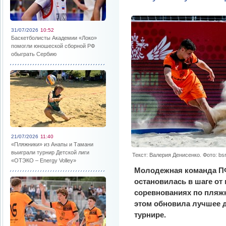
31/07/2026
10:52
Баскетболисты Академии «Локо»
помогли юношеской сборной РФ
обыграть Сербию
21/07/2026
11:40
«Пляжники» из Анапы и Тамани
выиграли турнир Детской лиги
Текст: Валерия Денисенко. Фото: bs
«ОТЭКО – Energy Volley»
Молодежная команда П
остановилась в шаге от
соревнованиях по пляж
этом обновила лучшее д
турнире.