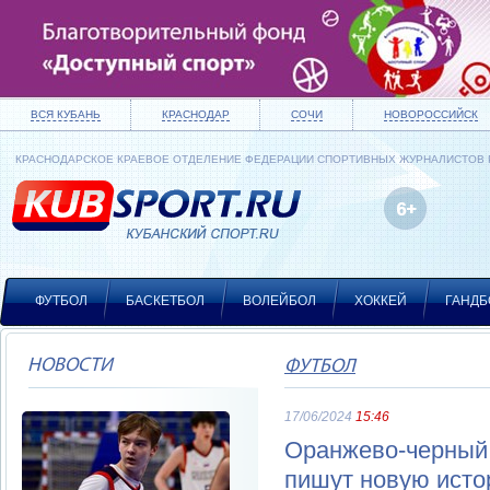
ВСЯ КУБАНЬ
КРАСНОДАР
СОЧИ
НОВОРОССИЙСК
КРАСНОДАРСКОЕ КРАЕВОЕ ОТДЕЛЕНИЕ ФЕДЕРАЦИИ СПОРТИВНЫХ ЖУРНАЛИСТОВ
ФУТБОЛ
БАСКЕТБОЛ
ВОЛЕЙБОЛ
ХОККЕЙ
ГАНДБ
НОВОСТИ
ФУТБОЛ
17/06/2024
15:46
Оранжево-черный
пишут новую ист