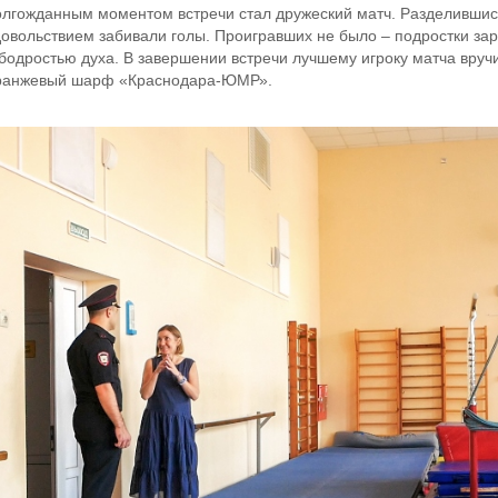
олгожданным моментом встречи стал дружеский матч. Разделившись
довольствием забивали голы. Проигравших не было – подростки з
 бодростью духа. В завершении встречи лучшему игроку матча вруч
ранжевый шарф «Краснодара-ЮМР».