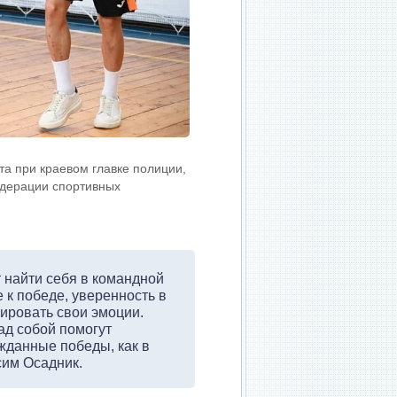
та при краевом главке полиции,
едерации спортивных
т найти себя в командной
 к победе, уверенность в
лировать свои эмоции.
ад собой помогут
жданные победы, как в
сим Осадник.