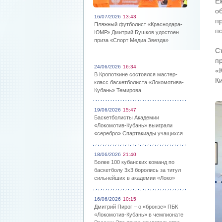
Е
о
16/07/2026
13:43
п
Пляжный футболист «Краснодара-
п
ЮМР» Дмитрий Бушков удостоен
приза «Спорт Медиа Звезда»
С
п
24/06/2026
16:34
«
В Кропоткине состоялся мастер-
К
класс баскетболиста «Локомотива-
Кубань» Темирова
19/06/2026
15:47
Баскетболисты Академии
«Локомотив-Кубань» выиграли
«серебро» Спартакиады учащихся
18/06/2026
21:40
Более 100 кубанских команд по
баскетболу 3х3 боролись за титул
сильнейших в академии «Локо»
16/06/2026
10:15
Дмитрий Пирог – о «бронзе» ПБК
«Локомотив-Кубань» в чемпионате