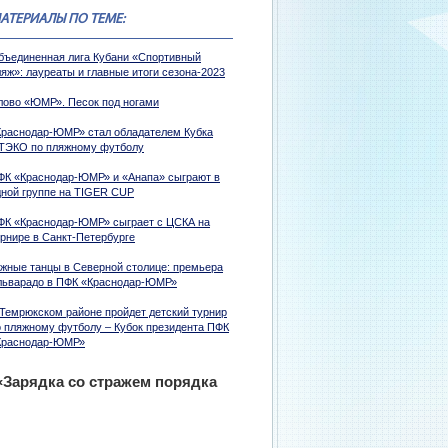
АТЕРИАЛЫ ПО ТЕМЕ:
бъединенная лига Кубани «Спортивный
яж»: лауреаты и главные итоги сезона-2023
лово «ЮМР». Песок под ногами
Краснодар-ЮМР» стал обладателем Кубка
ТЭКО по пляжному футболу
ФК «Краснодар-ЮМР» и «Анапа» сыграют в
дной группе на TIGER CUP
ФК «Краснодар-ЮМР» сыграет с ЦСКА на
урнире в Санкт-Петербурге
жные танцы в Северной столице: премьера
льварадо в ПФК «Краснодар-ЮМР»
 Темрюкском районе пройдет детский турнир
о пляжному футболу – Кубок президента ПФК
Краснодар-ЮМР»
«Зарядка со стражем порядка