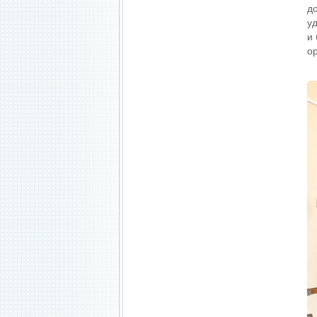
д
у
и
о