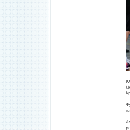
Ю
Ц
К
Ф
ж
А
р