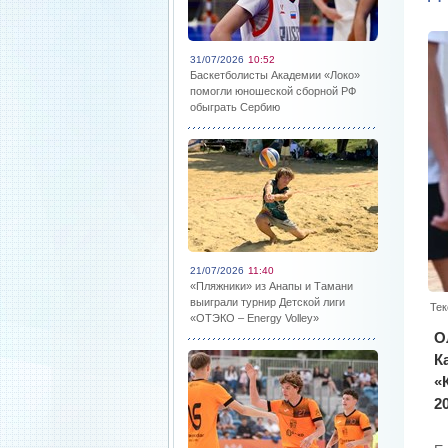
31/07/2026
10:52
Баскетболисты Академии «Локо»
помогли юношеской сборной РФ
обыграть Сербию
21/07/2026
11:40
«Пляжники» из Анапы и Тамани
выиграли турнир Детской лиги
Тек
«ОТЭКО – Energy Volley»
О
К
«
2