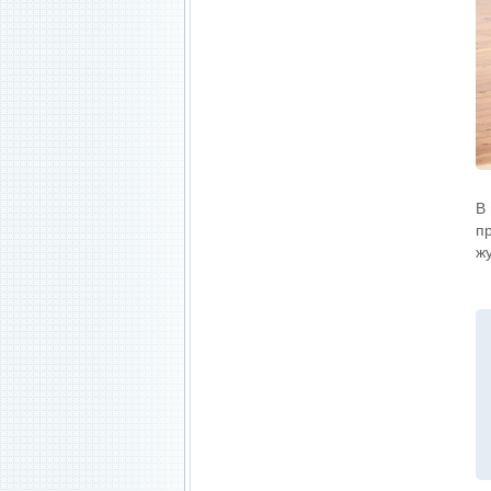
В
п
ж