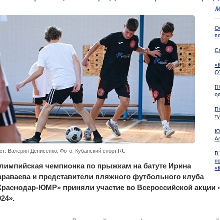
М
О
пл
С
«
О
П
о
П
т
Ю
А
ст: Валерия Денисенко. Фото: Кубанский спорт.RU
В
п
лимпийская чемпионка по прыжкам на батуте Ирина
«
араваева и представители пляжного футбольного клуба
Краснодар-ЮМР» приняли участие во Всероссийской акции 
024».