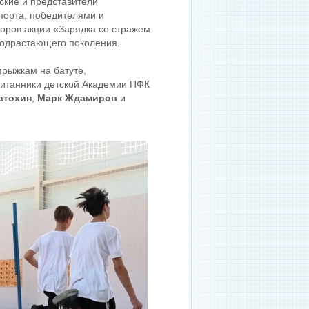
ские и представители
порта, победителями и
оров акции «Зарядка со стражем
подрастающего поколения.
прыжкам на батуте,
питанники детской Академии ПФК
атохин
,
Марк Ждамиров
и