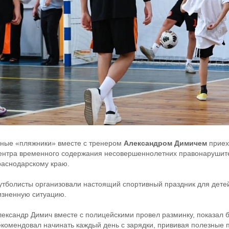
ные «пляжники» вместе с тренером
Александром Димичем
приех
ентра временного содержания несовершеннолетних правонарушит
раснодарскому краю.
утболисты организовали настоящий спортивный праздник для дете
изненную ситуацию.
лександр Димич вместе с полицейскими провел разминку, показал 
екомендовал начинать каждый день с зарядки, прививая полезные 