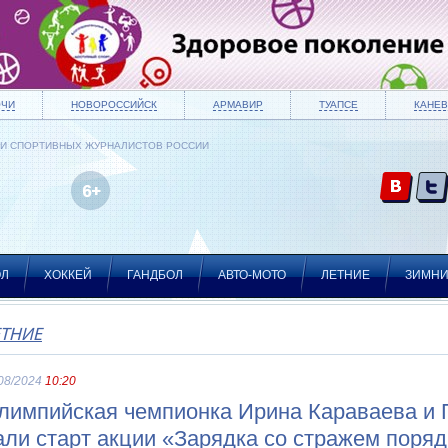
ОЧИ
НОВОРОССИЙСК
АРМАВИР
ТУАПСЕ
КАНЕВ
ИИ СПОРТИВНЫХ ЖУРНАЛИСТОВ РОССИИ
ОЛ
ХОККЕЙ
ГАНДБОЛ
АВТО-МОТО
ЛЕТНИЕ
ЗИМН
ЕТНИЕ
08/2024
10:20
лимпийская чемпионка Ирина Караваева и
али старт акции «Зарядка со стражем поряд