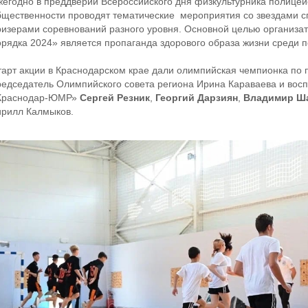
жегодно в преддверии Всероссийского дня физкультурника полицей
бщественности проводят тематические мероприятия со звездами с
ризерами соревнований разного уровня. Основной целью организат
орядка 2024» является пропаганда здорового образа жизни среди 
тарт акции в Краснодарском крае дали олимпийская чемпионка по 
редседатель Олимпийского совета региона Ирина Караваева и вос
Краснодар-ЮМР»
Сергей Резник
,
Георгий Дарзиян
,
Владимир Ш
ирилл Калмыков.