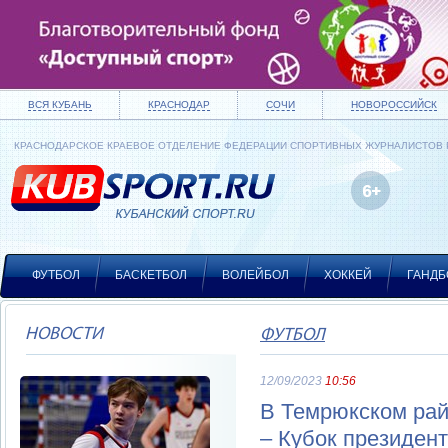
ВСЯ КУБАНЬ
КРАСНОДАР
СОЧИ
НОВОРОССИЙСК
КРАСНОДАРСКОЕ КРАЕВОЕ ОТДЕЛЕНИЕ ФЕДЕРАЦИИ СПОРТИВНЫХ ЖУРНАЛИСТОВ
ФУТБОЛ
БАСКЕТБОЛ
ВОЛЕЙБОЛ
ХОККЕЙ
ГАНДБ
НОВОСТИ
ФУТБОЛ
12/09/2023
10:56
В Темрюкском рай
– Кубок президе