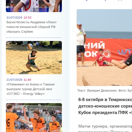
31/07/2026
10:52
Баскетболисты Академии «Локо»
помогли юношеской сборной РФ
обыграть Сербию
21/07/2026
11:40
«Пляжники» из Анапы и Тамани
выиграли турнир Детской лиги
Текст: Валерия Денисенко. Фото: К
«ОТЭКО – Energy Volley»
6-8 октября в Темрюкск
детско-юношеские соре
Кубок президента ПФК 
Матчи турнира, организат