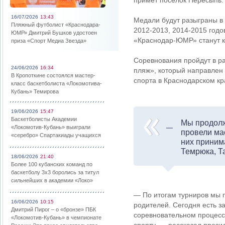
примет поселок Пересыпь.
16/07/2026
13:43
Медали будут разыграны в 
Пляжный футболист «Краснодара-
2012-2013, 2014-2015 годо
ЮМР» Дмитрий Бушков удостоен
«Краснодар-ЮМР» станут ко
приза «Спорт Медиа Звезда»
Соревнования пройдут в р
24/06/2026
16:34
пляж», который направлен
В Кропоткине состоялся мастер-
спорта в Краснодарском кр
класс баскетболиста «Локомотива-
Кубань» Темирова
19/06/2026
15:47
Баскетболисты Академии
Мы продолж
«Локомотив-Кубань» выиграли
провели ма
«серебро» Спартакиады учащихся
них приним
Темрюка, Т
18/06/2026
21:40
Более 100 кубанских команд по
баскетболу 3х3 боролись за титул
сильнейших в академии «Локо»
— По итогам турниров мы 
16/06/2026
10:15
родителей. Сегодня есть з
Дмитрий Пирог – о «бронзе» ПБК
соревновательном процесс
«Локомотив-Кубань» в чемпионате