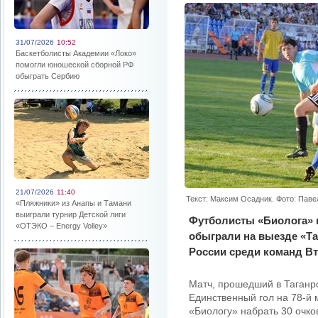
31/07/2026
10:52
Баскетболисты Академии «Локо»
помогли юношеской сборной РФ
обыграть Сербию
21/07/2026
11:40
Текст: Максим Осадник. Фото: Паве
«Пляжники» из Анапы и Тамани
выиграли турнир Детской лиги
Футболисты «Биолога» 
«ОТЭКО – Energy Volley»
обыграли на выезде «Та
России среди команд Вт
Матч, прошедший в Таганро
Единственный гол на 78-й
«Биологу» набрать 30 очко