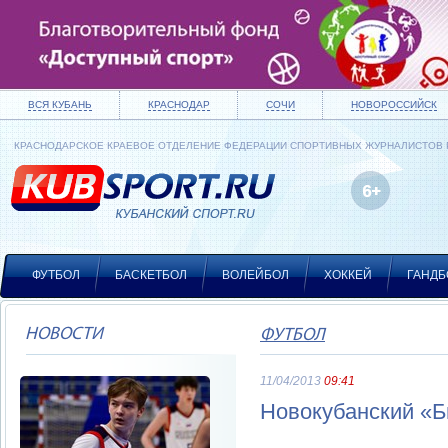
ВСЯ КУБАНЬ
КРАСНОДАР
СОЧИ
НОВОРОССИЙСК
КРАСНОДАРСКОЕ КРАЕВОЕ ОТДЕЛЕНИЕ ФЕДЕРАЦИИ СПОРТИВНЫХ ЖУРНАЛИСТОВ
ФУТБОЛ
БАСКЕТБОЛ
ВОЛЕЙБОЛ
ХОККЕЙ
ГАНДБ
НОВОСТИ
ФУТБОЛ
11/04/2013
09:41
Новокубанский «Би