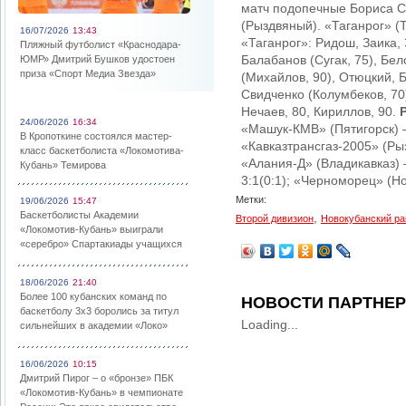
матч подопечные Бориса С
(Рыздвяный). «Таганрог» (Т
16/07/2026
13:43
«Таганрог»: Ридош, Заика,
Пляжный футболист «Краснодара-
Балабанов (Сугак, 75), Бе
ЮМР» Дмитрий Бушков удостоен
приза «Спорт Медиа Звезда»
(Михайлов, 90), Отюцкий, 
Свидченко (Колумбеков, 70)
Нечаев, 80, Кириллов, 90.
24/06/2026
16:34
«Машук-КМВ» (Пятигорск) – 
В Кропоткине состоялся мастер-
«Кавказтрансгаз-2005» (Рыз
класс баскетболиста «Локомотива-
«Алания-Д» (Владикавказ) –
Кубань» Темирова
3:1(0:1); «Черноморец» (Но
Метки:
19/06/2026
15:47
Баскетболисты Академии
,
Второй дивизион
Новокубанский ра
«Локомотив-Кубань» выиграли
«серебро» Спартакиады учащихся
18/06/2026
21:40
Более 100 кубанских команд по
НОВОСТИ ПАРТНЕ
баскетболу 3х3 боролись за титул
Loading...
сильнейших в академии «Локо»
16/06/2026
10:15
Дмитрий Пирог – о «бронзе» ПБК
«Локомотив-Кубань» в чемпионате