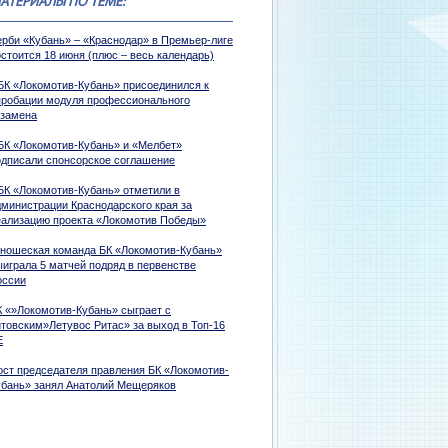
АТЕРИАЛЫ ПО ТЕМЕ:
ерби «Кубань» – «Краснодар» в Премьер-лиге
стоится 18 июня (плюс – весь календарь)
БК «Локомотив-Кубань» присоединился к
пробации модуля профессионального
кзамена
БК «Локомотив-Кубань» и «Мелбет»
одписали спонсорское соглашение
БК «Локомотив-Кубань» отметили в
дминистрации Краснодарского края за
еализацию проекта «Локомотив Победы»
ношеская команда БК «Локомотив-Кубань»
ыиграла 5 матчей подряд в первенстве
оссии
К «»Локомотив-Кубань» сыграет с
итовским»Летувос Ритас» за выход в Топ-16
Е
ост председателя правления БК «Локомотив-
убань» занял Анатолий Мещеряков