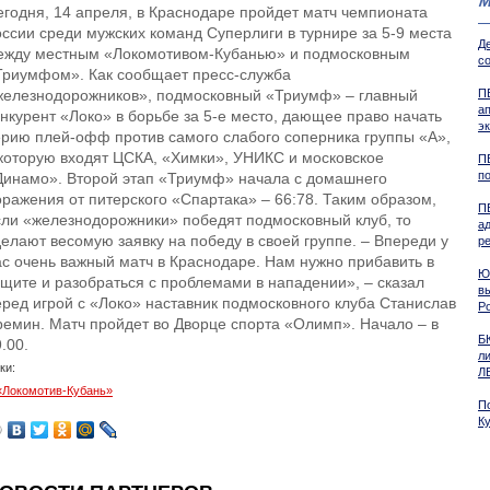
М
егодня, 14 апреля, в Краснодаре пройдет матч чемпионата
оссии среди мужских команд Суперлиги в турнире за 5-9 места
Д
ежду местным «Локомотивом-Кубанью» и подмосковным
со
Триумфом». Как сообщает пресс-служба
железнодорожников», подмосковный «Триумф» – главный
П
а
онкурент «Локо» в борьбе за 5-е место, дающее право начать
э
ерию плей-офф против самого слабого соперника группы «А»,
 которую входят ЦСКА, «Химки», УНИКС и московское
П
п
Динамо». Второй этап «Триумф» начала с домашнего
оражения от питерского «Спартака» – 66:78. Таким образом,
П
сли «железнодорожники» победят подмосковный клуб, то
а
делают весомую заявку на победу в своей группе. – Впереди у
р
ас очень важный матч в Краснодаре. Нам нужно прибавить в
Ю
ащите и разобраться с проблемами в нападении», – сказал
в
еред игрой с «Локо» наставник подмосковного клуба Станислав
Р
ремин. Матч пройдет во Дворце спорта «Олимп». Начало – в
Б
.00.
л
ки:
Л
«Локомотив-Кубань»
П
К