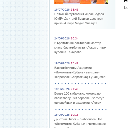
Н
Lo
16/07/2026
13:43
Пляжный футболист «Краснодара-
ЮМР» Дмитрий Бушков удостоен
приза «Спорт Медиа Звезда»
24/06/2026
16:34
В Кропоткине состоялся мастер-
класс баскетболиста «Локомотива-
Кубань» Темирова
19/06/2026
15:47
Баскетболисты Академии
«Локомотив-Кубань» выиграли
«серебро» Спартакиады учащихся
18/06/2026
21:40
Более 100 кубанских команд по
баскетболу 3х3 боролись за титул
сильнейших в академии «Локо»
16/06/2026
10:15
Дмитрий Пирог – о «бронзе» ПБК
«Локомотив-Кубань» в чемпионате