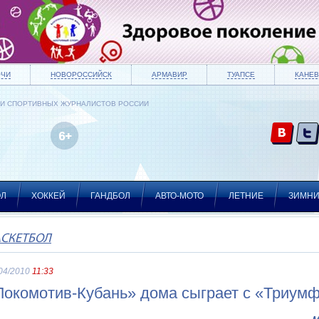
ОЧИ
НОВОРОССИЙСК
АРМАВИР
ТУАПСЕ
КАНЕВ
ИИ СПОРТИВНЫХ ЖУРНАЛИСТОВ РОССИИ
ОЛ
ХОККЕЙ
ГАНДБОЛ
АВТО-МОТО
ЛЕТНИЕ
ЗИМН
АСКЕТБОЛ
04/2010
11:33
Локомотив-Кубань» дома сыграет с «Триум