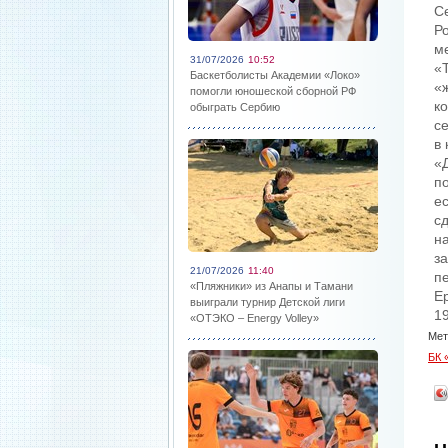
С
Р
м
31/07/2026
10:52
«
Баскетболисты Академии «Локо»
«
помогли юношеской сборной РФ
к
обыграть Сербию
с
в
«
п
е
с
н
з
21/07/2026
11:40
п
«Пляжники» из Анапы и Тамани
Е
выиграли турнир Детской лиги
19
«ОТЭКО – Energy Volley»
Мет
БК 