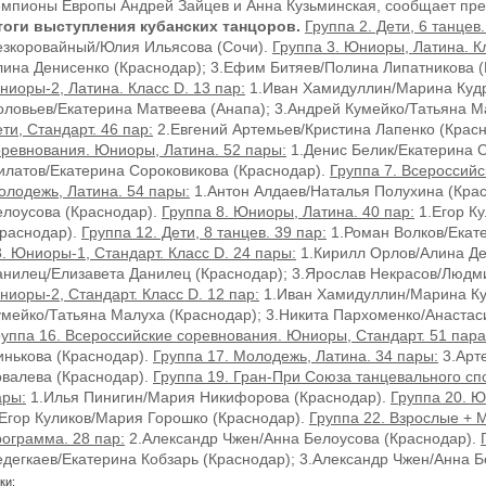
емпионы Европы Андрей Зайцев и Анна Кузьминская, сообщает пре
тоги выступления кубанских танцоров.
Группа 2. Дети, 6 танцев.
езкоровайный/Юлия Ильясова (Сочи).
Группа 3. Юниоры, Латина. К
лина Денисенко (Краснодар); 3.Ефим Битяев/Полина Липатникова 
ниоры-2, Латина. Класс D. 13 пар:
1.Иван Хамидуллин/Марина Кудр
оловьев/Екатерина Матвеева (Анапа); 3.Андрей Кумейко/Татьяна М
ти, Стандарт. 46 пар:
2.Евгений Артемьев/Кристина Лапенко (Крас
оревнования. Юниоры, Латина. 52 пары:
1.Денис Белик/Екатерина С
илатов/Екатерина Сороковикова (Краснодар).
Группа 7. Всероссий
олодежь, Латина. 54 пары:
1.Антон Алдаев/Наталья Полухина (Крас
елоусова (Краснодар).
Группа 8. Юниоры, Латина. 40 пар:
1.Егор К
Краснодар).
Группа 12. Дети, 8 танцев. 39 пар:
1.Роман Волков/Екате
. Юниоры-1, Стандарт. Класс D. 24 пары:
1.Кирилл Орлов/Алина Де
анилец/Елизавета Данилец (Краснодар); 3.Ярослав Некрасов/Людм
ниоры-2, Стандарт. Класс D. 12 пар:
1.Иван Хамидуллин/Марина Ку
умейко/Татьяна Малуха (Краснодар); 3.Никита Пархоменко/Анастас
руппа 16. Всероссийские соревнования. Юниоры, Стандарт. 51 пара
инькова (Краснодар).
Группа 17. Молодежь, Латина. 34 пары:
3.Арт
овалева (Краснодар).
Группа 19. Гран-При Союза танцевального спо
ары:
1.Илья Пинигин/Мария Никифорова (Краснодар).
Группа 20. Ю
.Егор Куликов/Мария Горошко (Краснодар).
Группа 22. Взрослые + 
рограмма. 28 пар:
2.Александр Чжен/Анна Белоусова (Краснодар).
едегкаев/Екатерина Кобзарь (Краснодар); 3.Александр Чжен/Анна Б
ки: