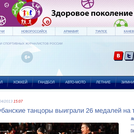
ОЧИ
НОВОРОССИЙСК
АРМАВИР
ТУАПСЕ
КАНЕВ
ИИ СПОРТИВНЫХ ЖУРНАЛИСТОВ РОССИИ
ОЛ
ХОККЕЙ
ГАНДБОЛ
АВТО-МОТО
ЛЕТНИЕ
ЗИМН
04/2013
15:07
убанские танцоры выиграли 26 медалей на 
М
Г