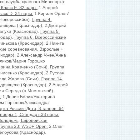
сс-служба краевого Минспорта
 Класс Е. 32 пары:
1.Андрей
ласс D. 34 пары:
1.Кирилл Орлов/
(Новороссийск).
Группа 4.
явцева (Краснодар); 2.Дмитрий
алуха (Краснодар).
Группа 5.
нодар).
Группа 6. Всероссийские
инькова (Краснодар): 2.Никита
ские соревнования. Взрослые +
нодар); 2.Александр Чжен/Анна
уликов/Мария Горошко
рина Кравченко (Сочи).
Группа
нисенко (Краснодар); 2.Руслан
ила Жарова (Сочи).
Группа 14.
дрявцева (Краснодар); 2.Андрей
ия Середа (п.Мостовской).
:
1.Денис Белик/Екатерина
ем Горюнов/Александра
рта России. Дети, 8 танцев. 64
ниоры-1, Стандарт. 33 пары:
Молодежь, Европейская
Группа 23. WSDF Open:
2.Олег
елоусова (Краснодар).