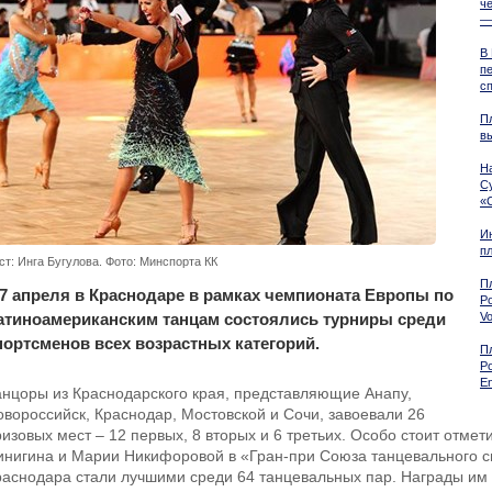
ч
—
В
п
с
П
вы
На
С
«
И
п
ст: Инга Бугулова. Фото: Минспорта КК
П
-7 апреля в Краснодаре в рамках чемпионата Европы по
Р
атиноамериканским танцам состоялись турниры среди
Vo
портсменов всех возрастных категорий.
П
Р
En
анцоры из Краснодарского края, представляющие Анапу,
овороссийск, Краснодар, Мостовской и Сочи, завоевали 26
ризовых мест – 12 первых, 8 вторых и 6 третьих. Особо стоит отме
инигина и Марии Никифоровой в «Гран-при Союза танцевального сп
раснодара стали лучшими среди 64 танцевальных пар. Награды им