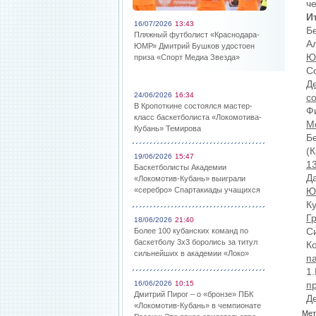
ч
И
16/07/2026
13:43
Б
Пляжный футболист «Краснодара-
А
ЮМР» Дмитрий Бушков удостоен
Ю
приза «Спорт Медиа Звезда»
С
Де
24/06/2026
16:34
с
В Кропоткине состоялся мастер-
Ф
класс баскетболиста «Локомотива-
М
Кубань» Темирова
Б
(
19/06/2026
15:47
13
Баскетболисты Академии
Д
«Локомотив-Кубань» выиграли
«серебро» Спартакиады учащихся
Ю
К
Г
18/06/2026
21:40
С
Более 100 кубанских команд по
баскетболу 3х3 боролись за титул
К
сильнейших в академии «Локо»
п
1
16/06/2026
10:15
п
Дмитрий Пирог – о «бронзе» ПБК
Д
«Локомотив-Кубань» в чемпионате
Мет