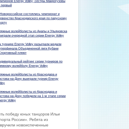
емпионов Energy Volley; сестры Макрогузовы
 первый
 Новороссийске состоялись чемпионат и
ервенство Краснодарского края по парусному
порту
ляжные волейболисты из Анапы и Ульяновска
играли очередной этап серии Energy Volley
 турнире Energy Volley разыграли медали
уперфинала Объединенной лиги Кубани
Спортивный пляж»
ндивидуальный рейтинг серии турниров по
ляжному волейболу Energy Volley
ляжные волейболисты из Краснодара и
остова-на-Дону выиграли турнир Energy
lley
ляжные волейболисты из Краснодара и
остова-на-Дону победили на 1-м этапе серии
ergy Volley
тить победу юных танцоров Ильи
орта России». Ребята из
 вручили новоиспеченные