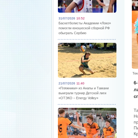
31/07/2026
10:52
Баскетболисты Академии «Локо»
помогли юношеской сборной РФ
обыграть Сербию
Тек
6
21/07/2026
11:40
«Пляжники» из Анапы и Тамани
л
выиграли турнир Детской лиги
с
«ОТЭКО – Energy Volley»
Т
Н
п
П
К