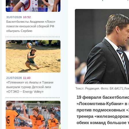
31/07/2026
10:52
Баскетболисты Академии «Локо»
помогли юношеской сборной РФ
обыграть Сербию
21/07/2026
11:40
«Пляжники» из Анапы и Тамани
выиграли турнир Детской лиги
Текст: Редакция. Фото: БК &#171;Л
«ОТЭКО – Energy Volley»
19 февраля баскетболи
«Локомотива-Кубани» в 
против подмосковных «Х
тренера «железнодорожн
обеих команд большое т