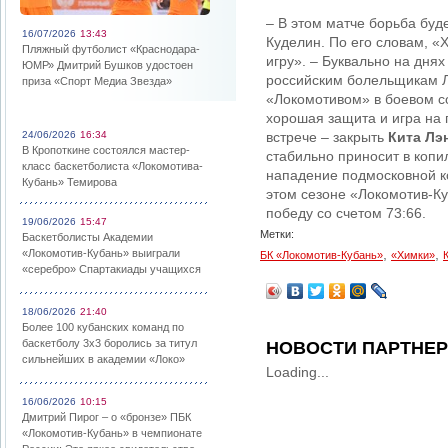
– В этом матче борьба буде
16/07/2026
13:43
Куделин. По его словам, «
Пляжный футболист «Краснодара-
игру». – Буквально на дня
ЮМР» Дмитрий Бушков удостоен
российским болельщикам Л
приза «Спорт Медиа Звезда»
«Локомотивом» в боевом сос
хорошая защита и игра на 
24/06/2026
16:34
встрече – закрыть
Кита Лэ
В Кропоткине состоялся мастер-
стабильно приносит в копи
класс баскетболиста «Локомотива-
нападение подмосковной ко
Кубань» Темирова
этом сезоне «Локомотив-К
победу со счетом 73:66.
19/06/2026
15:47
Метки:
Баскетболисты Академии
,
,
«Локомотив-Кубань» выиграли
БК «Локомотив-Кубань»
«Химки»
«серебро» Спартакиады учащихся
18/06/2026
21:40
Более 100 кубанских команд по
баскетболу 3х3 боролись за титул
НОВОСТИ ПАРТНЕ
сильнейших в академии «Локо»
Loading...
16/06/2026
10:15
Дмитрий Пирог – о «бронзе» ПБК
«Локомотив-Кубань» в чемпионате