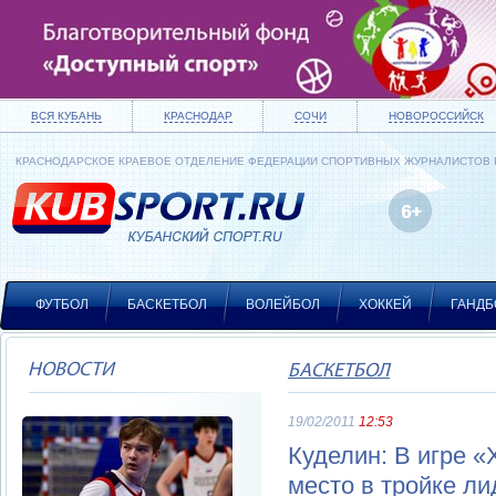
ВСЯ КУБАНЬ
КРАСНОДАР
СОЧИ
НОВОРОССИЙСК
КРАСНОДАРСКОЕ КРАЕВОЕ ОТДЕЛЕНИЕ ФЕДЕРАЦИИ СПОРТИВНЫХ ЖУРНАЛИСТОВ
ФУТБОЛ
БАСКЕТБОЛ
ВОЛЕЙБОЛ
ХОККЕЙ
ГАНДБ
НОВОСТИ
БАСКЕТБОЛ
19/02/2011
12:53
Куделин: В игре «
место в тройке л