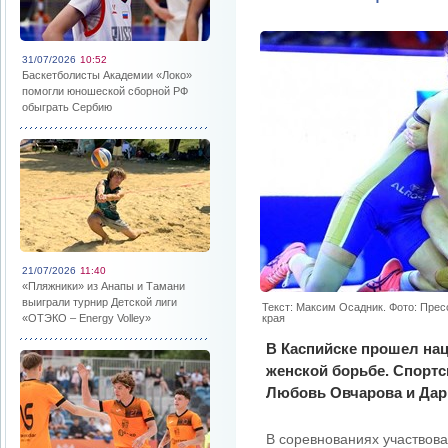
31/07/2026
10:52
Баскетболисты Академии «Локо»
помогли юношеской сборной РФ
обыграть Сербию
21/07/2026
11:40
«Пляжники» из Анапы и Тамани
выиграли турнир Детской лиги
Текст: Максим Осадник. Фото: Пре
«ОТЭКО – Energy Volley»
края
В Каспийске прошел на
женской борьбе. Спортс
Любовь Овчарова и Дарь
В соревнованиях участвова