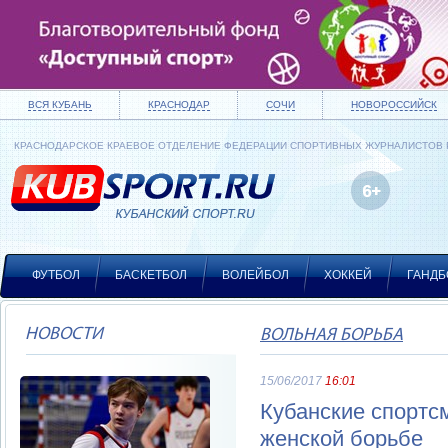
ВСЯ КУБАНЬ
КРАСНОДАР
СОЧИ
НОВОРОССИЙСК
КРАСНОДАРСКОЕ КРАЕВОЕ ОТДЕЛЕНИЕ ФЕДЕРАЦИИ СПОРТИВНЫХ ЖУРНАЛИСТОВ
ФУТБОЛ
БАСКЕТБОЛ
ВОЛЕЙБОЛ
ХОККЕЙ
ГАНДБ
НОВОСТИ
ВОЛЬНАЯ БОРЬБА
15/06/2017
16:01
Кубанские спортс
женской борьбе