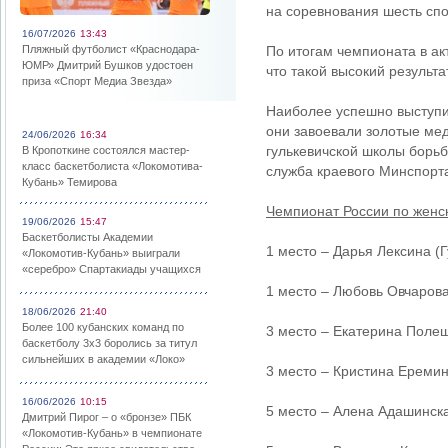
на соревнования шесть сп
16/07/2026
13:43
Пляжный футболист «Краснодара-
По итогам чемпионата в ак
ЮМР» Дмитрий Бушков удостоен
что такой высокий результ
приза «Спорт Медиа Звезда»
Наиболее успешно выступи
они завоевали золотые мед
24/06/2026
16:34
гулькевичской школы борь
В Кропоткине состоялся мастер-
класс баскетболиста «Локомотива-
служба краевого Минспорт
Кубань» Темирова
Чемпионат России по женск
19/06/2026
15:47
Баскетболисты Академии
1 место – Дарья Лексина (Гу
«Локомотив-Кубань» выиграли
«серебро» Спартакиады учащихся
1 место – Любовь Овчарова 
18/06/2026
21:40
Более 100 кубанских команд по
3 место – Екатерина Полещу
баскетболу 3х3 боролись за титул
сильнейших в академии «Локо»
3 место – Кристина Еремина
16/06/2026
10:15
5 место – Алена Адашинская
Дмитрий Пирог – о «бронзе» ПБК
«Локомотив-Кубань» в чемпионате