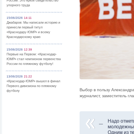
России: Это яркое свидетельство
упорного труда
15/06/2026
14:11
Джабаров: Мы написали историю и
принесли первый титул
«Краснодару-ЮМР» и всему
Краснодарскому краю
15/06/2026
12:39
Первые на Первом: «Краснодар-
ЮМР» стал чемпионом первенства
России по пляжному футболу!
13/06/2026
21:22
«Краснодар-ЮМР» вышел в финал
Первого дивизиона по пляжному
Выбор в пользу Александр
футболу
журналист, заместитель гл
Надо отмет
молодежный
Одним из те