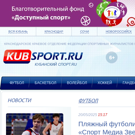
ВСЯ КУБАНЬ
КРАСНОДАР
СОЧИ
НОВОРОССИЙСК
КРАСНОДАРСКОЕ КРАЕВОЕ ОТДЕЛЕНИЕ ФЕДЕРАЦИИ СПОРТИВНЫХ ЖУРНАЛИСТОВ
ФУТБОЛ
БАСКЕТБОЛ
ВОЛЕЙБОЛ
ХОККЕЙ
ГАНДБ
НОВОСТИ
ФУТБОЛ
20/05/2025
15:17
Пляжный футболи
«Спорт Медиа Зв