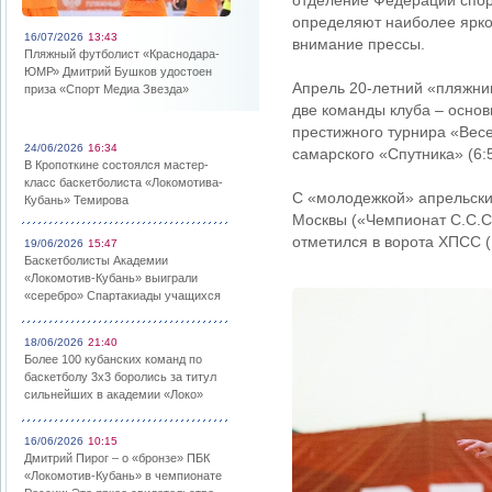
отделение Федерации спор
определяют наиболее ярког
16/07/2026
13:43
внимание прессы.
Пляжный футболист «Краснодара-
ЮМР» Дмитрий Бушков удостоен
Апрель 20-летний «пляжник
приза «Спорт Медиа Звезда»
две команды клуба – осно
престижного турнира «Весе
24/06/2026
16:34
самарского «Спутника» (6:5
В Кропоткине состоялся мастер-
класс баскетболиста «Локомотива-
С «молодежкой» апрельски
Кубань» Темирова
Москвы («Чемпионат С.С.С.
отметился в ворота ХПСС (1
19/06/2026
15:47
Баскетболисты Академии
«Локомотив-Кубань» выиграли
«серебро» Спартакиады учащихся
18/06/2026
21:40
Более 100 кубанских команд по
баскетболу 3х3 боролись за титул
сильнейших в академии «Локо»
16/06/2026
10:15
Дмитрий Пирог – о «бронзе» ПБК
«Локомотив-Кубань» в чемпионате