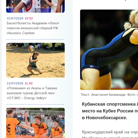
31/07/2026
10:52
Баскетболисты Академии «Локо»
помогли юношеской сборной РФ
обыграть Сербию
21/07/2026
11:40
«Пляжники» из Анапы и Тамани
выиграли турнир Детской лиги
Текст: Анастасия Калианиди. Фото: u
«ОТЭКО – Energy Volley»
Кубанская спортсменка 
место на Кубке России 
в Новочебоксарске.
Краснодарский край на сор