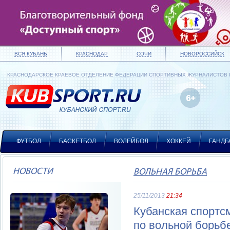
ВСЯ КУБАНЬ
КРАСНОДАР
СОЧИ
НОВОРОССИЙСК
КРАСНОДАРСКОЕ КРАЕВОЕ ОТДЕЛЕНИЕ ФЕДЕРАЦИИ СПОРТИВНЫХ ЖУРНАЛИСТОВ
ФУТБОЛ
БАСКЕТБОЛ
ВОЛЕЙБОЛ
ХОККЕЙ
ГАНДБ
НОВОСТИ
ВОЛЬНАЯ БОРЬБА
25/11/2013
21:34
Кубанская спортс
по вольной борьб