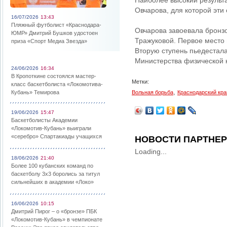
Наиболее высокий результ
Овчарова, для которой эти
16/07/2026
13:43
Пляжный футболист «Краснодара-
Овчарова завоевала бронзо
ЮМР» Дмитрий Бушков удостоен
Тражуковой. Первое место 
приза «Спорт Медиа Звезда»
Вторую ступень пьедестала
Министерства физической к
24/06/2026
16:34
В Кропоткине состоялся мастер-
Метки:
класс баскетболиста «Локомотива-
,
Кубань» Темирова
Вольная борьба
Краснодарский кра
19/06/2026
15:47
Баскетболисты Академии
«Локомотив-Кубань» выиграли
«серебро» Спартакиады учащихся
НОВОСТИ ПАРТНЕ
Loading...
18/06/2026
21:40
Более 100 кубанских команд по
баскетболу 3х3 боролись за титул
сильнейших в академии «Локо»
16/06/2026
10:15
Дмитрий Пирог – о «бронзе» ПБК
«Локомотив-Кубань» в чемпионате