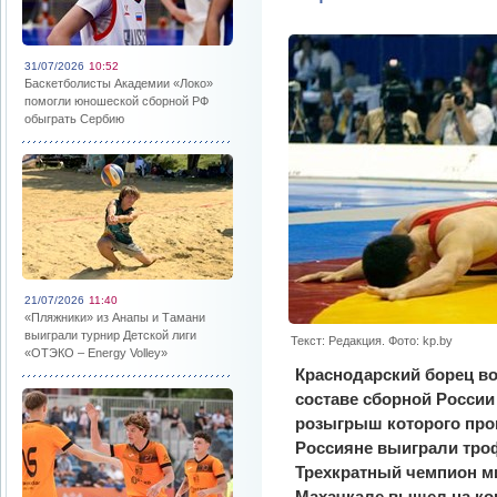
31/07/2026
10:52
Баскетболисты Академии «Локо»
помогли юношеской сборной РФ
обыграть Сербию
21/07/2026
11:40
«Пляжники» из Анапы и Тамани
выиграли турнир Детской лиги
Текст: Редакция. Фото: kp.by
«ОТЭКО – Energy Volley»
Краснодарский борец во
составе сборной России
розыгрыш которого прош
Россияне выиграли троф
Трехкратный чемпион м
Махачкале вышел на ков