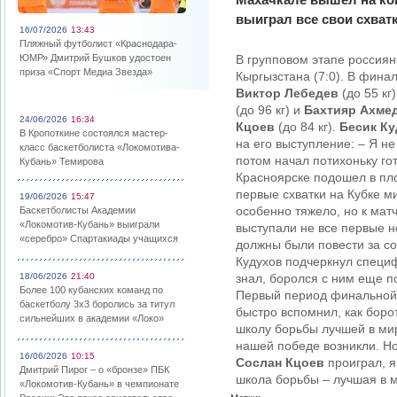
выиграл все свои схватк
16/07/2026
13:43
Пляжный футболист «Краснодара-
ЮМР» Дмитрий Бушков удостоен
В групповом этапе россияне
приза «Спорт Медиа Звезда»
Кыргызстана (7:0). В фина
Виктор Лебедев
(до 55 кг
(до 96 кг) и
Бахтияр Ахме
24/06/2026
16:34
Кцоев
(до 84 кг).
Бесик К
В Кропоткине состоялся мастер-
на его выступление: – Я н
класс баскетболиста «Локомотива-
потом начал потихоньку го
Кубань» Темирова
Красноярске подошел в пл
первые схватки на Кубке м
19/06/2026
15:47
особенно тяжело, но к мат
Баскетболисты Академии
«Локомотив-Кубань» выиграли
выступали не все первые 
«серебро» Спартакиады учащихся
должны были повести за со
Кудухов подчеркнул специф
18/06/2026
21:40
знал, боролся с ним еще п
Более 100 кубанских команд по
Первый период финальной с
баскетболу 3х3 боролись за титул
быстро вспомнил, как боро
сильнейших в академии «Локо»
школу борьбы лучшей в ми
нашей победе возникли. Н
16/06/2026
10:15
Сослан Кцоев
проиграл, я
Дмитрий Пирог – о «бронзе» ПБК
школа борьбы – лучшая в м
«Локомотив-Кубань» в чемпионате