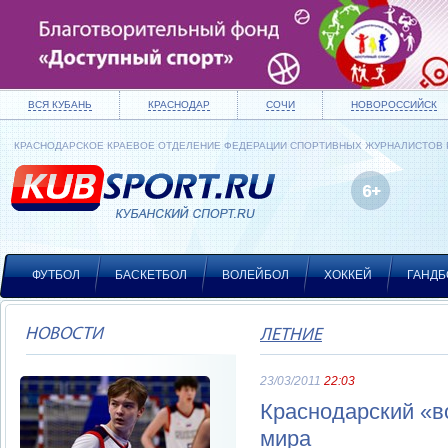
ВСЯ КУБАНЬ
КРАСНОДАР
СОЧИ
НОВОРОССИЙСК
КРАСНОДАРСКОЕ КРАЕВОЕ ОТДЕЛЕНИЕ ФЕДЕРАЦИИ СПОРТИВНЫХ ЖУРНАЛИСТОВ
ФУТБОЛ
БАСКЕТБОЛ
ВОЛЕЙБОЛ
ХОККЕЙ
ГАНДБ
НОВОСТИ
ЛЕТНИЕ
23/03/2011
22:03
Краснодарский «в
мира