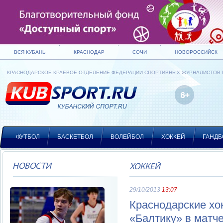
ВСЯ КУБАНЬ
КРАСНОДАР
СОЧИ
НОВОРОССИЙСК
КРАСНОДАРСКОЕ КРАЕВОЕ ОТДЕЛЕНИЕ ФЕДЕРАЦИИ СПОРТИВНЫХ ЖУРНАЛИСТОВ
ФУТБОЛ
БАСКЕТБОЛ
ВОЛЕЙБОЛ
ХОККЕЙ
ГАНДБ
НОВОСТИ
ХОККЕЙ
29/10/2013
13:07
Краснодарские хо
«Балтику» в матч