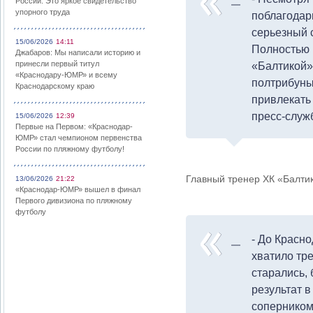
России: Это яркое свидетельство
упорного труда
поблагодари
серьезный с
15/06/2026
14:11
Полностью в
Джабаров: Мы написали историю и
принесли первый титул
«Балтикой»
«Краснодару-ЮМР» и всему
полтрибуны
Краснодарскому краю
привлекать
пресс-служ
15/06/2026
12:39
Первые на Первом: «Краснодар-
ЮМР» стал чемпионом первенства
России по пляжному футболу!
Главный тренер ХК «Балтик
13/06/2026
21:22
«Краснодар-ЮМР» вышел в финал
Первого дивизиона по пляжному
футболу
- До Красн
хватило тр
старались, 
результат в
соперником