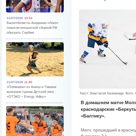
31/07/2026
10:52
Баскетболисты Академии «Локо»
помогли юношеской сборной РФ
обыграть Сербию
21/07/2026
11:40
«Пляжники» из Анапы и Тамани
выиграли турнир Детской лиги
Текст: Анастасия Калианиди. Фото:
«ОТЭКО – Energy Volley»
В домашнем матче Моло
краснодарские «Беркут
«Балтику».
Матч, прошедший в красно