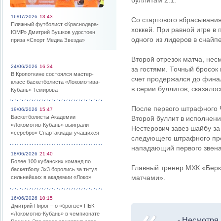
буллитам 2:1.
16/07/2026
13:43
Со стартового вбрасывани
Пляжный футболист «Краснодара-
хоккей. При равной игре в
ЮМР» Дмитрий Бушков удостоен
одного из лидеров в снайп
приза «Спорт Медиа Звезда»
Второй отрезок матча, не
24/06/2026
16:34
за гостями. Точный бросок
В Кропоткине состоялся мастер-
счет продержался до фина
класс баскетболиста «Локомотива-
в серии буллитов, сказалос
Кубань» Темирова
После первого штрафного Ч
19/06/2026
15:47
Баскетболисты Академии
Второй буллит в исполнени
«Локомотив-Кубань» выиграли
Нестерович завез шайбу за
«серебро» Спартакиады учащихся
следующего штрафного пре
нападающий первого звена 
18/06/2026
21:40
Более 100 кубанских команд по
Главный тренер МХК «Берк
баскетболу 3х3 боролись за титул
матчами».
сильнейших в академии «Локо»
16/06/2026
10:15
Дмитрий Пирог – о «бронзе» ПБК
«Локомотив-Кубань» в чемпионате
- Несмотря 