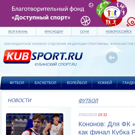
ВСЯ КУБАНЬ
КРАСНОДАР
СОЧИ
НОВОРОССИЙСК
КРАСНОДАРСКОЕ КРАЕВОЕ ОТДЕЛЕНИЕ ФЕДЕРАЦИИ СПОРТИВНЫХ ЖУРНАЛИСТОВ
ФУТБОЛ
БАСКЕТБОЛ
ВОЛЕЙБОЛ
ХОККЕЙ
ГАНДБ
НОВОСТИ
ФУТБОЛ
25/02/2016
10:31
Кононов: Для ФК 
как финал Кубка 