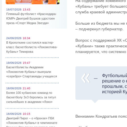
На содержание хоккейного 
«Кубань» требует большег
16/07/2026
13:43
служба краевой администр
Пляжный футболист «Краснодара-
ЮМР» Дмитрий Бушков удостоен
Больше из бюджета мы не 
приза «Спорт Медиа Звезда»
– подчеркнул губернатор.
24/06/2026
16:34
Вопрос с поддержкой ХК «
В Кропоткине состоялся мастер-
«Кубани» также практическ
класс баскетболиста «Локомотива-
планируется, что системно
Кубань» Темирова
19/06/2026
15:47
Баскетболисты Академии
«Локомотив-Кубань» выиграли
Футбольный
«серебро» Спартакиады учащихся
решение о е
прошлым, с
18/06/2026
21:40
историей Ку
Более 100 кубанских команд по
баскетболу 3х3 боролись за титул
сильнейших в академии «Локо»
16/06/2026
10:15
Вениамин Кондратьев поясн
Дмитрий Пирог – о «бронзе» ПБК
«Локомотив-Кубань» в чемпионате