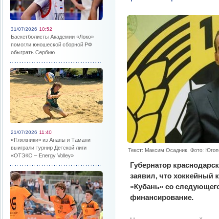
31/07/2026
10:52
Баскетболисты Академии «Локо»
помогли юношеской сборной РФ
обыграть Сербию
21/07/2026
11:40
«Пляжники» из Анапы и Тамани
выиграли турнир Детской лиги
Текст: Максим Осадник. Фото: Юго
«ОТЭКО – Energy Volley»
Губернатор краснодарск
заявил, что хоккейный 
«Кубань» со следующего
финансирование.