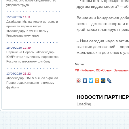
– Чтобы стать президентом
России: Это яркое свидетельство
упорного труда
другим видам спорта? – о
15/06/2026
14:11
Вениамин Кондратьев добав
Джабаров: Мы написали историю и
всего – детского спорта и 
принесли первый титул
край также планирует прив
«Краснодару-ЮМР» и всему
Краснодарскому краю
– Нам сегодня надо максим
высоких достижений – хоро
15/06/2026
12:39
мальчишек и девчонок с ул
Первые на Первом: «Краснодар-
ЮМР» стал чемпионом первенства
России по пляжному футболу!
Метки:
,
,
ФК «Кубань»
ХК «Сочи»
Вениамин
13/06/2026
21:22
«Краснодар-ЮМР» вышел в финал
Первого дивизиона по пляжному
футболу
НОВОСТИ ПАРТНЕ
Loading...