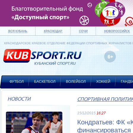
ВСЯ КУБАНЬ
КРАСНОДАР
СОЧИ
НОВОРОССИЙСК
КРАСНОДАРСКОЕ КРАЕВОЕ ОТДЕЛЕНИЕ ФЕДЕРАЦИИ СПОРТИВНЫХ ЖУРНАЛИСТОВ
ФУТБОЛ
БАСКЕТБОЛ
ВОЛЕЙБОЛ
ХОККЕЙ
ГАНДБ
НОВОСТИ
СПОРТИВНАЯ ПОЛИТИ
15/12/2015
16:27
Кондратьев: ФК «
финансироваться 