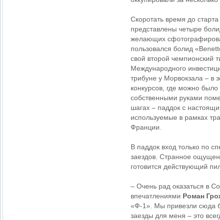
Скоротать время до старта
представлены четыре болид
желающих сфотографироват
пользовался болид «Benett
свой второй чемпионский т
Международного инвестици
трибуне у Морвокзала – в 
конкурсов, где можно было
собственными руками помен
шагах – паддок с настоящ
используемые в рамках тра
Франции
.
В паддок вход только по с
заездов. Странное ощущени
готовится действующий пи
– Очень рад оказаться в С
впечатлениями
Роман Гро
«Ф-1». Мы привезли сюда б
заезды для меня – это всег