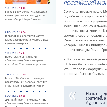
РОССИЙСКИЙ МО
16/07/2026
13:43
Сочи стал вторым после М
Пляжный футболист «Краснодара-
ЮМР» Дмитрий Бушков удостоен
подобное шоу прошло в 200
приза «Спорт Медиа Звезда»
Воробьевых горах у здани
конюшня с Алонсо и Джанка
гонялись вокруг Кремля. К
24/06/2026
16:34
момента своего последнего
В Кропоткине состоялся мастер-
класс баскетболиста «Локомотива-
Renault и вернуться в нег
Кубань» Темирова
«аварии Пике в Сингапуре»
гонщик команды Роман Гро
19/06/2026
15:47
Баскетболисты Академии
– Россия – это новый рыно
«Локомотив-Кубань» выиграли
F1 Team
Джейсон Кемпбе
«серебро» Спартакиады учащихся
что интерес к «Формуле-1» 
стороны обычных болельщик
18/06/2026
21:40
Более 100 кубанских команд по
баскетболу 3х3 боролись за титул
сильнейших в академии «Локо»
На площади
16/06/2026
10:15
зрителей, а
Дмитрий Пирог – о «бронзе» ПБК
Аудитория 
«Локомотив-Кубань» в чемпионате