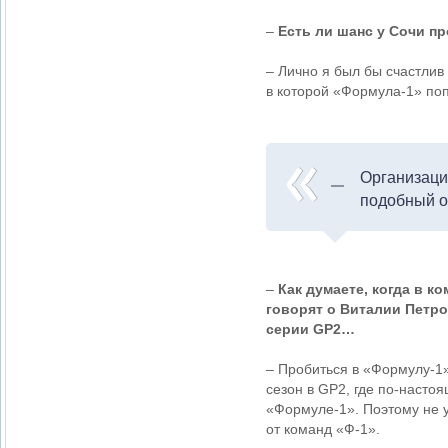
–
Есть ли шанс у Сочи п
– Лично я был бы счастлив
в которой «Формула-1» по
Организаци
подобный о
–
Как думаете, когда в к
говорят о Виталии Петро
серии GP2…
– Пробиться в «Формулу-1»
сезон в GP2, где по-насто
«Формуле-1». Поэтому не 
от команд «Ф-1».