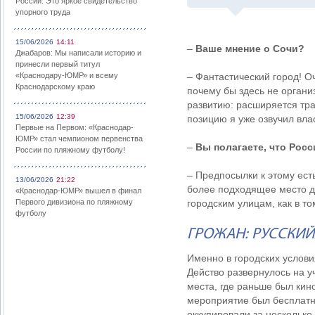
России: Это яркое свидетельство
упорного труда
15/06/2026
14:11
–
Ваше мнение о Сочи?
Джабаров: Мы написали историю и
принесли первый титул
«Краснодару-ЮМР» и всему
– Фантастический город! О
Краснодарскому краю
почему бы здесь не органи
развитию: расширяется тр
15/06/2026
12:39
позицию я уже озвучил вла
Первые на Первом: «Краснодар-
ЮМР» стал чемпионом первенства
–
Вы полагаете, что Рос
России по пляжному футболу!
– Предпосылки к этому ест
13/06/2026
21:22
более подходящее место дл
«Краснодар-ЮМР» вышел в финал
Первого дивизиона по пляжному
городским улицам, как в т
футболу
ГРОЖАН: РУССКИЙ 
Именно в городских услови
Действо развернулось на у
места, где раньше был кин
мероприятие был бесплатн
оккупировали за несколько