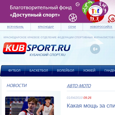
ВСЯ КУБАНЬ
КРАСНОДАР
СОЧИ
НОВОРОССИЙСК
КРАСНОДАРСКОЕ КРАЕВОЕ ОТДЕЛЕНИЕ ФЕДЕРАЦИИ СПОРТИВНЫХ ЖУРНАЛИСТОВ
ФУТБОЛ
БАСКЕТБОЛ
ВОЛЕЙБОЛ
ХОККЕЙ
ГАНДБ
НОВОСТИ
АВТО-МОТО
01/04/2010
09:26
Какая мощь за спи