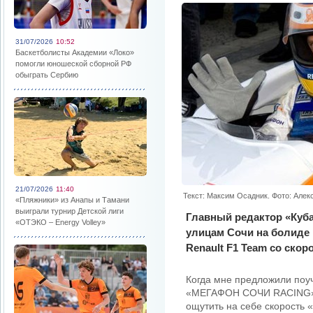
31/07/2026
10:52
Баскетболисты Академии «Локо»
помогли юношеской сборной РФ
обыграть Сербию
21/07/2026
11:40
Текст: Максим Осадник. Фото: Алек
«Пляжники» из Анапы и Тамани
выиграли турнир Детской лиги
Главный редактор «Куба
«ОТЭКО – Energy Volley»
улицам Сочи на болиде
Renault F1 Team со скор
Когда мне предложили поуч
«МЕГАФОН СОЧИ RACING», я
ощутить на себе скорость 