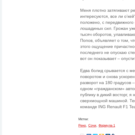
Меня плотно затягивают ре
интересуются, все ли о’ке
положено, с передвижного
лошадиных сил. Грожан уже
тысяч оборотов, улавлива
Попов, объявляет о том, ч
этого ощущение причастнос
последнего не опускаю сте
вот он показывает – опуст
Едва болид срывается с ме
поворотом и снова ускорени
разворот на 180 градусов 
одном «гражданском» авто
публику в дикий восторг, я
сверхмощной машиной. Тем
команде ING Renault F1 T
Метки:
,
,
Рено
Сочи
Формула 1