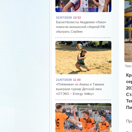
31/07/2026
10:52
Баскетболисты Академии «Локо»
помогли юношеской сборной РФ
обыграть Сербию
Текс
Кр
21/07/2026
11:40
се
«Пляжники» из Анапы и Тамани
20
выиграли турнир Детской лиги
«ОТЭКО – Energy Volley»
Ст
Те
Пи
Пр