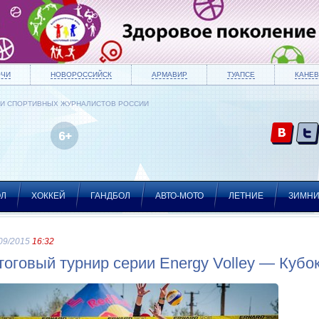
ОЧИ
НОВОРОССИЙСК
АРМАВИР
ТУАПСЕ
КАНЕВ
ИИ СПОРТИВНЫХ ЖУРНАЛИСТОВ РОССИИ
ОЛ
ХОККЕЙ
ГАНДБОЛ
АВТО-МОТО
ЛЕТНИЕ
ЗИМН
09/2015
16:32
тоговый турнир серии Energy Volley — Кубок