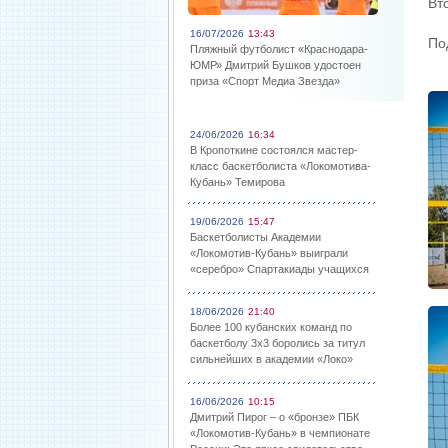
Вт
16/07/2026
13:43
По
Пляжный футболист «Краснодара-
ЮМР» Дмитрий Бушков удостоен
приза «Спорт Медиа Звезда»
24/06/2026
16:34
В Кропоткине состоялся мастер-
класс баскетболиста «Локомотива-
Кубань» Темирова
19/06/2026
15:47
Баскетболисты Академии
«Локомотив-Кубань» выиграли
«серебро» Спартакиады учащихся
18/06/2026
21:40
Более 100 кубанских команд по
баскетболу 3х3 боролись за титул
сильнейших в академии «Локо»
16/06/2026
10:15
Дмитрий Пирог – о «бронзе» ПБК
«Локомотив-Кубань» в чемпионате