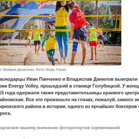
т: Валерия Денисенко. Фото: Игорь Глазко
аснодарцы Иван Панченко и Владислав Данилов выиграли 
рии Energy Volley, прошедший в станице Голубицкой. У жен
15 года одержали также представительницы краевого цент
айновская. Все это произошло на глазах, пожалуй, самого 
мрюкского района в истории, одного из ярчайших боксеров
рога.
едлагаем вашему вниманию фоторепортаж соревнований.