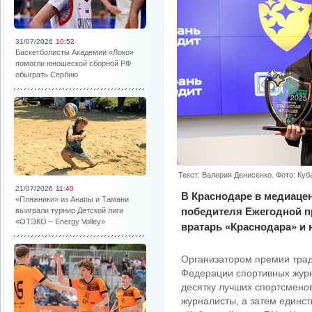
31/07/2026
10:52
Баскетболисты Академии «Локо»
помогли юношеской сборной РФ
обыграть Сербию
Текст: Валерия Денисенко. Фото: Куб
21/07/2026
11:40
В Краснодаре в медиаце
«Пляжники» из Анапы и Тамани
победителя Ежегодной пр
выиграли турнир Детской лиги
«ОТЭКО – Energy Volley»
вратарь «Краснодара» и 
Организатором премии трад
Федерации спортивных журн
десятку лучших спортсмено
журналисты, а затем единс