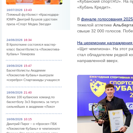
«Кубанский спорт.RU». На 
«Кубань Кредит».
16/07/2026
13:43
Пляжный футболист «Краснодара-
В
финале голосования 2025
ЮМР» Дмитрий Бушков удостоен
приза «Спорт Медиа Звезда»
тяжелой атлетике
Альберт
свыше 32 000 голосов. Побе
24/06/2026
16:34
На церемонии награждения
В Кропоткине состоялся мастер-
«Щит чемпиона». На этот р
класс баскетболиста «Локомотива-
Кубань» Темирова
стал обладателем редкой к
направленной вверх.
19/06/2026
15:47
Баскетболисты Академии
«Локомотив-Кубань» выиграли
«серебро» Спартакиады учащихся
18/06/2026
21:40
Более 100 кубанских команд по
баскетболу 3х3 боролись за титул
сильнейших в академии «Локо»
16/06/2026
10:15
Дмитрий Пирог – о «бронзе» ПБК
«Локомотив-Кубань» в чемпионате