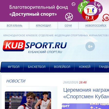
ВСЯ КУБАНЬ
КРАСНОДАР
СОЧИ
НОВОРОССИЙСК
КРАСНОДАРСКОЕ КРАЕВОЕ ОТДЕЛЕНИЕ ФЕДЕРАЦИИ СПОРТИВНЫХ ЖУРНАЛИСТОВ
ФУТБОЛ
БАСКЕТБОЛ
ВОЛЕЙБОЛ
ХОККЕЙ
ГАНДБ
НОВОСТИ
26/02/2026
16:46
Церемония награж
«Спортсмен Кубан