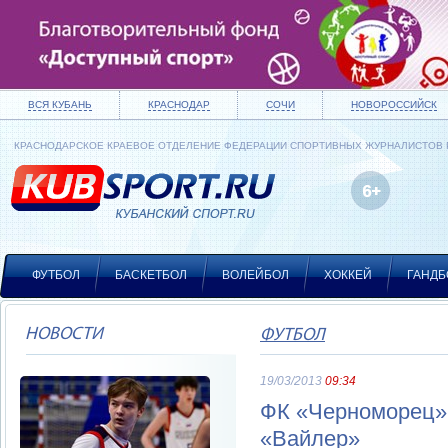
ВСЯ КУБАНЬ
КРАСНОДАР
СОЧИ
НОВОРОССИЙСК
КРАСНОДАРСКОЕ КРАЕВОЕ ОТДЕЛЕНИЕ ФЕДЕРАЦИИ СПОРТИВНЫХ ЖУРНАЛИСТОВ
ФУТБОЛ
БАСКЕТБОЛ
ВОЛЕЙБОЛ
ХОККЕЙ
ГАНДБ
НОВОСТИ
ФУТБОЛ
19/03/2013
09:34
ФК «Черноморец» 
«Вайлер»