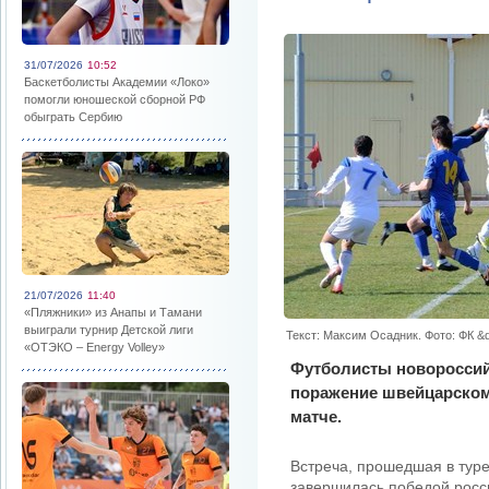
31/07/2026
10:52
Баскетболисты Академии «Локо»
помогли юношеской сборной РФ
обыграть Сербию
21/07/2026
11:40
«Пляжники» из Анапы и Тамани
выиграли турнир Детской лиги
Текст: Максим Осадник. Фото: ФК &
«ОТЭКО – Energy Volley»
Футболисты новороссий
поражение швейцарском
матче.
Встреча, прошедшая в туре
завершилась победой росси