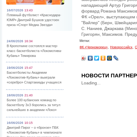
нападающий Артур Григорян
16/07/2026
13:43
форвард Романа Максимов.
Пляжный футболист «Краснодара-
ФК «Орел», выступающем в
ЮМР» Дмитрий Бушков удостоен
"Вайлер" (Берн, Швейцария)
приза «Спорт Медиа Звезда»
С. Наниев, Джаркава (Минос
Григорян, Максимов. Преду
Метки:
24/06/2026
16:34
В Кропоткине состоялся мастер-
,
,
ФК «Черноморец»
Новороссийск
О
класс баскетболиста «Локомотива-
Кубань» Темирова
19/06/2026
15:47
Баскетболисты Академии
НОВОСТИ ПАРТНЕ
«Локомотив-Кубань» выиграли
«серебро» Спартакиады учащихся
Loading...
18/06/2026
21:40
Более 100 кубанских команд по
баскетболу 3х3 боролись за титул
сильнейших в академии «Локо»
16/06/2026
10:15
Дмитрий Пирог – о «бронзе» ПБК
«Локомотив-Кубань» в чемпионате