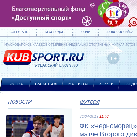
ВСЯ КУБАНЬ
КРАСНОДАР
СОЧИ
НОВОРОССИЙСК
КРАСНОДАРСКОЕ КРАЕВОЕ ОТДЕЛЕНИЕ ФЕДЕРАЦИИ СПОРТИВНЫХ ЖУРНАЛИСТОВ
ФУТБОЛ
БАСКЕТБОЛ
ВОЛЕЙБОЛ
ХОККЕЙ
ГАНДБ
НОВОСТИ
ФУТБОЛ
22/04/2013
11:46
ФК «Черноморец» 
матче Второго ди