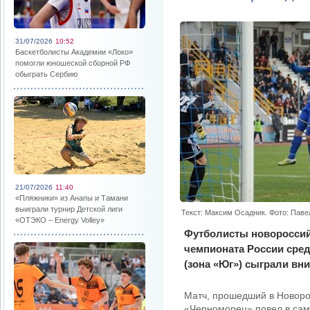
31/07/2026
10:52
Баскетболисты Академии «Локо»
помогли юношеской сборной РФ
обыграть Сербию
21/07/2026
11:40
«Пляжники» из Анапы и Тамани
выиграли турнир Детской лиги
Текст: Максим Осадник. Фото: Паве
«ОТЭКО – Energy Volley»
Футболисты новороссий
чемпионата России сре
(зона «Юг») сыграли вни
Матч, прошедший в Новорос
«Черноморец» повел в само