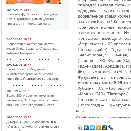
опередил вратаря гостей и
16/07/2026
13:43
«Дагдизелю» удалось за че
Пляжный футболист «Краснодара-
добавленное время хозяев
ЮМР» Дмитрий Бушков удостоен
защитник Евгений Корнило
приза «Спорт Медиа Звезда»
турнирной таблице «южной
занимают пятое место. Но 
меньше занимающего первое
24/06/2026
16:34
«Черноморец» 26 апреля н
В Кропоткине состоялся мастер-
класс баскетболиста «Локомотива-
(Новороссийск) - "Дагдизель"
Кубань» Темирова
"Черноморец": С. Наниев, 
(Григорян, 73), Кудрин (Сид
19/06/2026
15:47
Гаджикадиев, Абидинов, Р.
Баскетболисты Академии
46), Газимагомедов (М. Га
«Локомотив-Кубань» выиграли
Фатуллаев, 25, Тагиров, 35
«серебро» Спартакиады учащихся
остальных матчей 25-го 
Кубани) – 3:3; «Торпедо» (
18/06/2026
21:40
«Машук-КМВ» (Пятигорск) –
Более 100 кубанских команд по
(Новочеркасск) – «Астраха
баскетболу 3х3 боролись за титул
(Волгоград) – 1:3; «Дружба»
сильнейших в академии «Локо»
Метки:
,
ФК «Черноморец»
Второй дивизион
16/06/2026
10:15
Дмитрий Пирог – о «бронзе» ПБК
«Локомотив-Кубань» в чемпионате