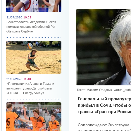
31/07/2026
10:52
Баскетболисты Академии «Локо»
помогли юношеской сборной РФ
обыграть Сербию
21/07/2026
11:40
«Пляжники» из Анапы и Тамани
выиграли турнир Детской лиги
Текст: Максим Осадник. Фото: _auth
«ОТЭКО – Energy Volley»
Генеральный промоутер
прибыл в Сочи, чтобы о
трассы «Гран-при России
Сопровождают Экклстоуна 
и президент оргкомитета 