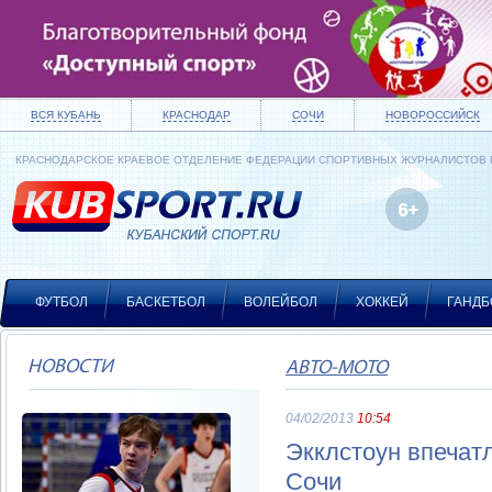
ВСЯ КУБАНЬ
КРАСНОДАР
СОЧИ
НОВОРОССИЙСК
КРАСНОДАРСКОЕ КРАЕВОЕ ОТДЕЛЕНИЕ ФЕДЕРАЦИИ СПОРТИВНЫХ ЖУРНАЛИСТОВ
ФУТБОЛ
БАСКЕТБОЛ
ВОЛЕЙБОЛ
ХОККЕЙ
ГАНДБ
НОВОСТИ
АВТО-МОТО
04/02/2013
10:54
Экклстоун впечат
Сочи