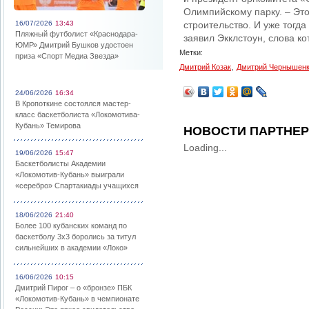
Олимпийскому парку. – Это 
16/07/2026
13:43
строительство. И уже тогда
Пляжный футболист «Краснодара-
заявил Экклстоун, слова к
ЮМР» Дмитрий Бушков удостоен
Метки:
приза «Спорт Медиа Звезда»
,
Дмитрий Козак
Дмитрий Чернышен
24/06/2026
16:34
В Кропоткине состоялся мастер-
класс баскетболиста «Локомотива-
Кубань» Темирова
НОВОСТИ ПАРТНЕ
Loading...
19/06/2026
15:47
Баскетболисты Академии
«Локомотив-Кубань» выиграли
«серебро» Спартакиады учащихся
18/06/2026
21:40
Более 100 кубанских команд по
баскетболу 3х3 боролись за титул
сильнейших в академии «Локо»
16/06/2026
10:15
Дмитрий Пирог – о «бронзе» ПБК
«Локомотив-Кубань» в чемпионате