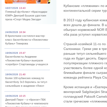
Кубанские «пляжники» по и
16/07/2026
13:43
континентальной серии тур
Пляжный футболист «Краснодара-
ЮМР» Дмитрий Бушков удостоен
приза «Спорт Медиа Звезда»
В 2013 году кубанская ком
всех дошла до финала. В 
обыграл норвежский NOR Be
24/06/2026
16:34
оба раза уступил хорватск
В Кропоткине состоялся мастер-
класс баскетболиста «Локомотива-
Кубань» Темирова
Страной-хозяйкой 11-го по
Салониках. Греки уже в тр
19/06/2026
15:47
раньше титул сильнейшего 
Баскетболисты Академии
года их будет десять. Евр
«Локомотив-Кубань» выиграли
популяризации пляжного г
«серебро» Спартакиады учащихся
участвовать более одной к
ближайшем финале сыграют 
18/06/2026
21:40
команда рейтинга Playa Ci
Более 100 кубанских команд по
баскетболу 3х3 боролись за титул
сильнейших в академии «Локо»
Кроме испанцев и «Екатери
венгерский Salgótarjáni Str
16/06/2026
10:15
голландский Paksoft Camelo
Дмитрий Пирог – о «бронзе» ПБК
стали греческие «пляжникки
«Локомотив-Кубань» в чемпионате