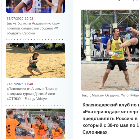
31/07/2026
10:52
Баскетболисты Академии «Локо»
помогли юношеской сборной РФ
обыграть Сербию
21/07/2026
11:40
«Пляжники» из Анапы и Тамани
выиграли турнир Детской лиги
Текст: Максим Осадник. Фото: Куба
«ОТЭКО – Energy Volley»
Краснодарский клуб по
«Екатеринодар» четверт
представлять Россию в
который с 30-го мая по 
Салониках.