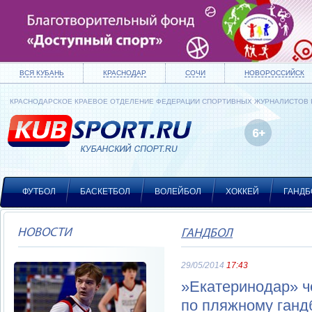
ВСЯ КУБАНЬ
КРАСНОДАР
СОЧИ
НОВОРОССИЙСК
КРАСНОДАРСКОЕ КРАЕВОЕ ОТДЕЛЕНИЕ ФЕДЕРАЦИИ СПОРТИВНЫХ ЖУРНАЛИСТОВ
ФУТБОЛ
БАСКЕТБОЛ
ВОЛЕЙБОЛ
ХОККЕЙ
ГАНДБ
НОВОСТИ
ГАНДБОЛ
29/05/2014
17:43
»Екатеринодар» ч
по пляжному ганд