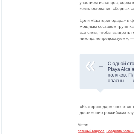
участием испанцев, хорват
комплектования сборных с
Цели «Екатеринодара» в ф
мощным составом групп ка
все силы, чтобы выиграть 
никогда непредсказуем», 
С одной ст
Playa Alcal
поляков. П
опасны, — 
«Екатеринодар» является 
достижение российских клу
Метки:
,
пляжный гандбол
Владимир Калашн