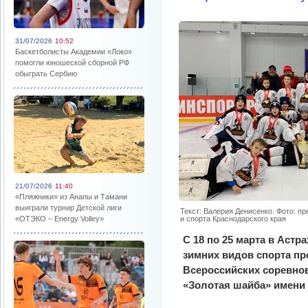
31/07/2026
10:52
Баскетболисты Академии «Локо»
помогли юношеской сборной РФ
обыграть Сербию
21/07/2026
11:40
«Пляжники» из Анапы и Тамани
выиграли турнир Детской лиги
Текст: Валерия Денисенко. Фото: п
«ОТЭКО – Energy Volley»
и спорта Краснодарского края
С 18 по 25 марта в Астр
зимних видов спорта п
Всероссийских соревно
«Золотая шайба» имени 