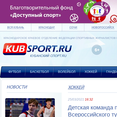
ВСЯ КУБАНЬ
КРАСНОДАР
СОЧИ
НОВОРОССИЙСК
КРАСНОДАРСКОЕ КРАЕВОЕ ОТДЕЛЕНИЕ ФЕДЕРАЦИИ СПОРТИВНЫХ ЖУРНАЛИСТОВ
ФУТБОЛ
БАСКЕТБОЛ
ВОЛЕЙБОЛ
ХОККЕЙ
ГАНДБ
НОВОСТИ
ХОККЕЙ
25/03/2021
16:32
Детская команда п
Всероссийского т