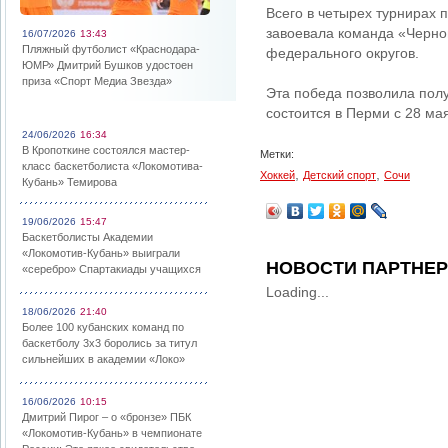
Всего в четырех турнирах 
завоевала команда «Черно
16/07/2026
13:43
Пляжный футболист «Краснодара-
федерального округов.
ЮМР» Дмитрий Бушков удостоен
приза «Спорт Медиа Звезда»
Эта победа позволила пол
состоится в Перми с 28 ма
24/06/2026
16:34
В Кропоткине состоялся мастер-
Метки:
класс баскетболиста «Локомотива-
,
,
Хоккей
Детский спорт
Сочи
Кубань» Темирова
19/06/2026
15:47
Баскетболисты Академии
«Локомотив-Кубань» выиграли
НОВОСТИ ПАРТНЕ
«серебро» Спартакиады учащихся
Loading...
18/06/2026
21:40
Более 100 кубанских команд по
баскетболу 3х3 боролись за титул
сильнейших в академии «Локо»
16/06/2026
10:15
Дмитрий Пирог – о «бронзе» ПБК
«Локомотив-Кубань» в чемпионате