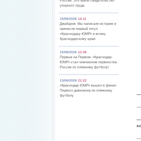
России: Это яркое свидетельство
упорного труда
15/06/2026
14:11
Джабаров: Мы написали историю и
принесли первый титул
«Краснодару-ЮМР» и всему
Краснодарскому краю
15/06/2026
12:39
Первые на Первом: «Краснодар-
ЮМР» стал чемпионом первенства
России по пляжному футболу!
13/06/2026
21:22
«Краснодар-ЮМР» вышел в финал
Первого дивизиона по пляжному
—
футболу
—
—
к
—