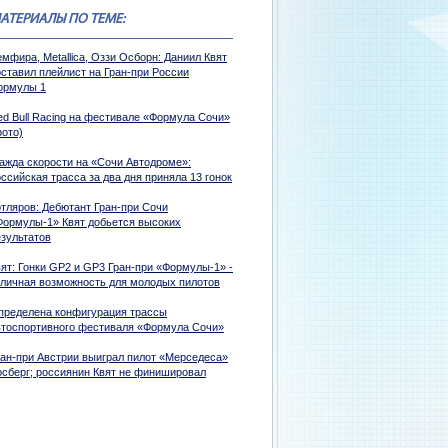
АТЕРИАЛЫ ПО ТЕМЕ:
мфира, Metallica, Оззи Осборн: Даниил Квят
оставил плейлист на Гран-при России
ормулы 1
ed Bull Racing на фестивале «Формула Сочи»
фото)
ажда скорости на «Сочи Автодроме»:
ссийская трасса за два дня приняла 13 гонок
отляров: Дебютант Гран-при Сочи
Формулы-1» Квят добьется высоких
езультатов
вят: Гонки GP2 и GP3 Гран-при «Формулы-1» -
тличная возможность для молодых пилотов
пределена конфигурация трассы
втоспортивного фестиваля «Формула Сочи»
ран-при Австрии выиграл пилот «Мерседеса»
осберг; россиянин Квят не финишировал