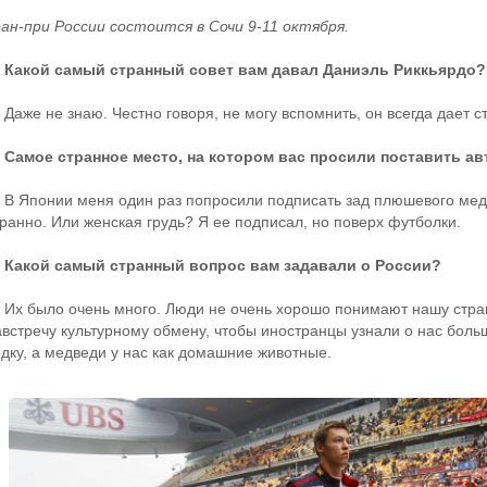
ран-при России состоится в Сочи 9-11 октября.
 Какой самый странный совет вам давал Даниэль Риккьярдо?
Даже не знаю. Честно говоря, не могу вспомнить, он всегда дает с
 Самое странное место, на котором вас просили поставить а
 В Японии меня один раз попросили подписать зад плюшевого мед
транно. Или женская грудь? Я ее подписал, но поверх футболки.
 Какой самый странный вопрос вам задавали о России?
 Их было очень много. Люди не очень хорошо понимают нашу стран
австречу культурному обмену, чтобы иностранцы узнали о нас боль
одку, а медведи у нас как домашние животные.