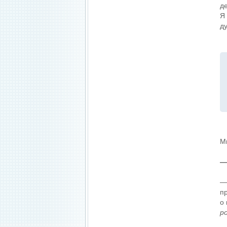
де
Я 
д
М
—
— 
пр
о
р