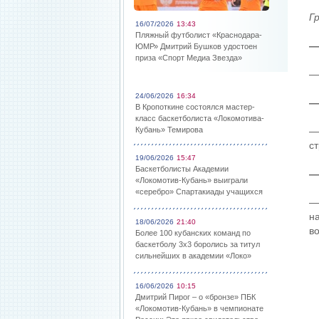
Г
16/07/2026
13:43
Пляжный футболист «Краснодара-
—
ЮМР» Дмитрий Бушков удостоен
приза «Спорт Медиа Звезда»
— 
24/06/2026
16:34
—
В Кропоткине состоялся мастер-
класс баскетболиста «Локомотива-
Кубань» Темирова
—
с
19/06/2026
15:47
Баскетболисты Академии
—
«Локомотив-Кубань» выиграли
«серебро» Спартакиады учащихся
—
н
18/06/2026
21:40
в
Более 100 кубанских команд по
баскетболу 3х3 боролись за титул
сильнейших в академии «Локо»
16/06/2026
10:15
Дмитрий Пирог – о «бронзе» ПБК
«Локомотив-Кубань» в чемпионате