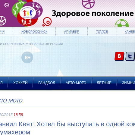
ОЧИ
НОВОРОССИЙСК
АРМАВИР
ТУАПСЕ
КАНЕВ
ИИ СПОРТИВНЫХ ЖУРНАЛИСТОВ РОССИИ
ОЛ
ХОККЕЙ
ГАНДБОЛ
АВТО-МОТО
ЛЕТНИЕ
ЗИМН
ВТО-МОТО
10/2015
18:58
аниил Квят: Хотел бы выступать в одной к
умахером