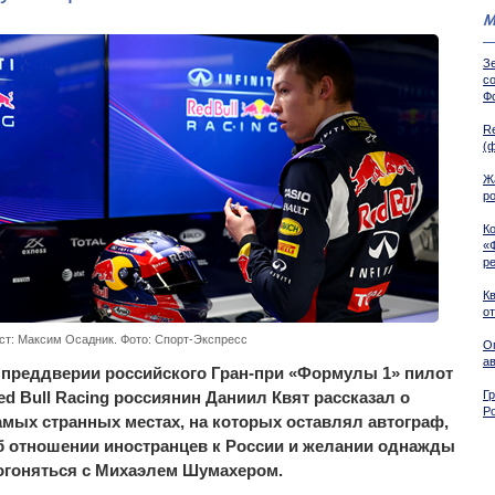
М
Зе
с
Ф
R
(
Ж
ро
К
«
р
К
о
ст: Максим Осадник. Фото: Спорт-Экспресс
О
а
 преддверии российского Гран-при «Формулы 1» пилот
ed Bull Racing россиянин Даниил Квят рассказал о
Г
Р
амых странных местах, на которых оставлял автограф,
б отношении иностранцев к России и желании однажды
огоняться с Михаэлем Шумахером.