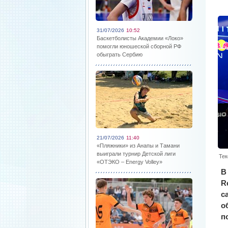
31/07/2026
10:52
Баскетболисты Академии «Локо»
помогли юношеской сборной РФ
обыграть Сербию
21/07/2026
11:40
«Пляжники» из Анапы и Тамани
выиграли турнир Детской лиги
Тек
«ОТЭКО – Energy Volley»
В
R
с
о
п