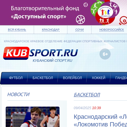
ВСЯ КУБАНЬ
КРАСНОДАР
СОЧИ
НОВОРОССИЙСК
КРАСНОДАРСКОЕ КРАЕВОЕ ОТДЕЛЕНИЕ ФЕДЕРАЦИИ СПОРТИВНЫХ ЖУРНАЛИСТОВ
ФУТБОЛ
БАСКЕТБОЛ
ВОЛЕЙБОЛ
ХОККЕЙ
ГАНДБ
НОВОСТИ
БАСКЕТБОЛ
09/04/2025
10:39
Краснодарский «Л
«Локомотив Побе