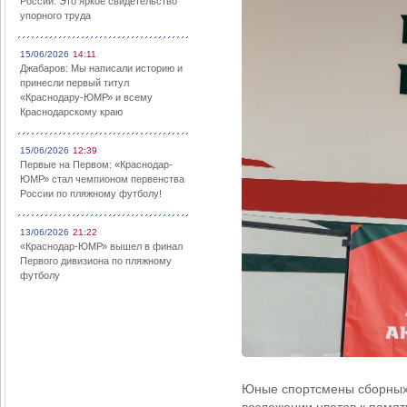
России: Это яркое свидетельство
упорного труда
15/06/2026
14:11
Джабаров: Мы написали историю и
принесли первый титул
«Краснодару-ЮМР» и всему
Краснодарскому краю
15/06/2026
12:39
Первые на Первом: «Краснодар-
ЮМР» стал чемпионом первенства
России по пляжному футболу!
13/06/2026
21:22
«Краснодар-ЮМР» вышел в финал
Первого дивизиона по пляжному
футболу
Юные спортсмены сборных 
возложении цветов к памя