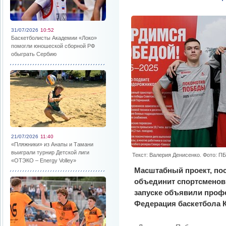
31/07/2026
10:52
Баскетболисты Академии «Локо»
помогли юношеской сборной РФ
обыграть Сербию
21/07/2026
11:40
«Пляжники» из Анапы и Тамани
выиграли турнир Детской лиги
Текст: Валерия Денисенко. Фото: П
«ОТЭКО – Energy Volley»
Масштабный проект, по
объединит спортсменов
запуске объявили проф
Федерация баскетбола К