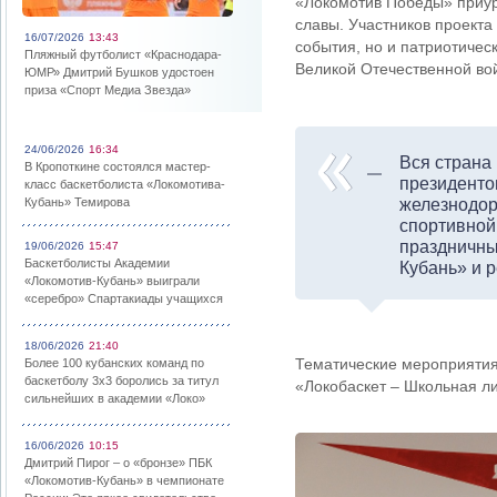
«Локомотив Победы» приур
славы. Участников проект
16/07/2026
13:43
события, но и патриотичес
Пляжный футболист «Краснодара-
Великой Отечественной во
ЮМР» Дмитрий Бушков удостоен
приза «Спорт Медиа Звезда»
24/06/2026
16:34
Вся страна
В Кропоткине состоялся мастер-
президенто
класс баскетболиста «Локомотива-
Кубань» Темирова
железнодор
спортивной
праздничны
19/06/2026
15:47
Баскетболисты Академии
Кубань» и 
«Локомотив-Кубань» выиграли
«серебро» Спартакиады учащихся
18/06/2026
21:40
Тематические мероприятия
Более 100 кубанских команд по
баскетболу 3х3 боролись за титул
«Локобаскет – Школьная ли
сильнейших в академии «Локо»
16/06/2026
10:15
Дмитрий Пирог – о «бронзе» ПБК
«Локомотив-Кубань» в чемпионате