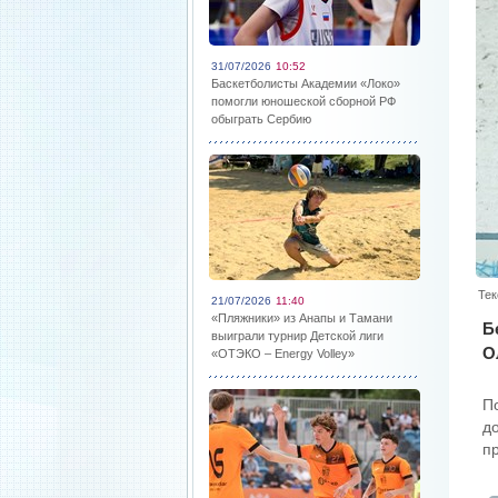
31/07/2026
10:52
Баскетболисты Академии «Локо»
помогли юношеской сборной РФ
обыграть Сербию
Тек
21/07/2026
11:40
«Пляжники» из Анапы и Тамани
Б
выиграли турнир Детской лиги
О
«ОТЭКО – Energy Volley»
П
д
пр