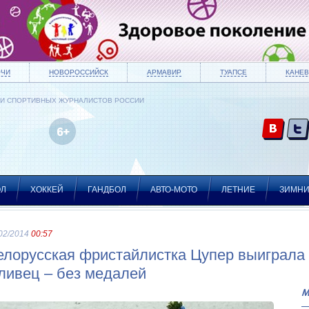
ОЧИ
НОВОРОССИЙСК
АРМАВИР
ТУАПСЕ
КАНЕВ
ИИ СПОРТИВНЫХ ЖУРНАЛИСТОВ РОССИИ
ОЛ
ХОККЕЙ
ГАНДБОЛ
АВТО-МОТО
ЛЕТНИЕ
ЗИМН
02/2014
00:57
елорусская фристайлистка Цупер выиграла 
ливец – без медалей
М