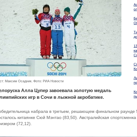
А
о
Б
О
Т
д
1
к
С
С
К
Л
ст: Максим Осадник. Фото: РИА Новости
п
елоруска Алла Цупер завоевала золотую медаль
К
лимпийских игр в Сочи в лыжной акробатике.
п
обедительница набрала в третьем, решающем финальном раунде 9
осталось китаянке Сюй Мэнтао (83,50). Австралийская спортсменк
изером (72,12).