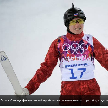
Ассоль Сливец в финале лыжной акробатики на соревнованиях по фристайлу среди ж