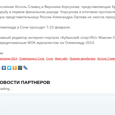
оссиянки Ассоль Сливец и Вероника Корсунова, представляющие К
орьбу в первом финальном раунде. Корсунова в итоговом протоколе
дна представительница России Александра Орлова не смогла прео
лимпиада в Сочи проходит 7-23 февраля.
лавный редактор интернет-портала «Кубанский спорт.RU» Максим 
ккредитованным МОК журналистом на Олимпиаду-2014.
ки:
,
,
,
,
,
мпиада-2014
Олимпиада в Сочи
Сочи
Фристайл
Лыжная акробатика
Ассоль Слив
ОВОСТИ ПАРТНЕРОВ
ading...