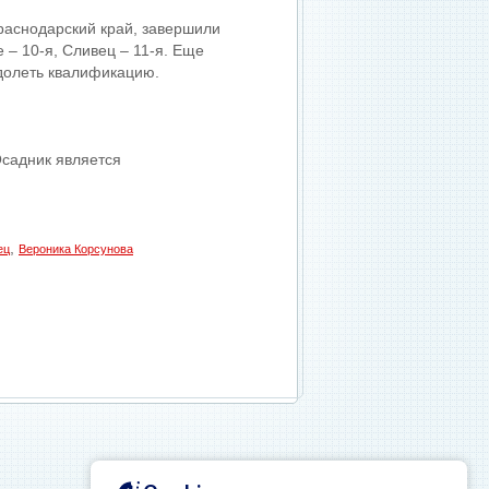
раснодарский край, завершили
 – 10-я, Сливец – 11-я. Еще
долеть квалификацию.
Осадник является
,
ец
Вероника Корсунова