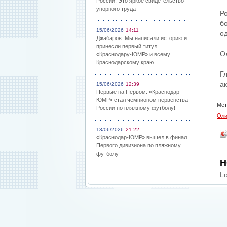
России: Это яркое свидетельство
упорного труда
Р
б
15/06/2026
14:11
о
Джабаров: Мы написали историю и
принесли первый титул
О
«Краснодару-ЮМР» и всему
Краснодарскому краю
Г
а
15/06/2026
12:39
Первые на Первом: «Краснодар-
ЮМР» стал чемпионом первенства
Мет
России по пляжному футболу!
Оли
13/06/2026
21:22
«Краснодар-ЮМР» вышел в финал
Первого дивизиона по пляжному
футболу
Н
Lo