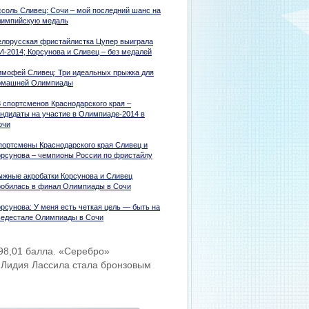
ссоль Сливец: Сочи – мой последний шанс на
лимпийскую медаль
елорусская фристайлистка Цупер выиграла
И-2014; Корсунова и Сливец – без медалей
имофей Сливец: Три идеальных прыжка для
омашней Олимпиады
3 спортсменов Краснодарского края –
андидаты на участие в Олимпиаде-2014 в
очи
портсмены Краснодарского края Сливец и
орсунова – чемпионы России по фристайлу
ыжные акробатки Корсунова и Сливец
робилась в финал Олимпиады в Сочи
орсунова: У меня есть четкая цель — быть на
ьедестале Олимпиады в Сочи
8,01 балла. «Серебро»
а Лидия Лассила стала бронзовым