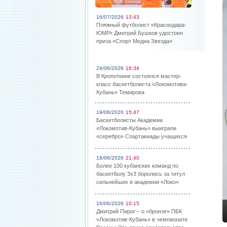
16/07/2026
13:43
Пляжный футболист «Краснодара-
ЮМР» Дмитрий Бушков удостоен
приза «Спорт Медиа Звезда»
24/06/2026
16:34
В Кропоткине состоялся мастер-
класс баскетболиста «Локомотива-
Кубань» Темирова
19/06/2026
15:47
Баскетболисты Академии
«Локомотив-Кубань» выиграли
«серебро» Спартакиады учащихся
18/06/2026
21:40
Более 100 кубанских команд по
баскетболу 3х3 боролись за титул
сильнейших в академии «Локо»
16/06/2026
10:15
Дмитрий Пирог – о «бронзе» ПБК
«Локомотив-Кубань» в чемпионате