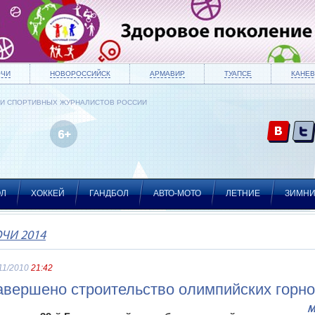
ОЧИ
НОВОРОССИЙСК
АРМАВИР
ТУАПСЕ
КАНЕВ
ИИ СПОРТИВНЫХ ЖУРНАЛИСТОВ РОССИИ
ОЛ
ХОККЕЙ
ГАНДБОЛ
АВТО-МОТО
ЛЕТНИЕ
ЗИМН
ЧИ 2014
11/2010
21:42
авершено строительство олимпийских горн
М