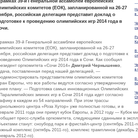
 рамках 39-й Генеральной ассамблеи европейских
лимпийских комитетов (ЕОК), запланированной на 26-27
Н
оября, российская делегация представит доклад о
в 
одготовке к проведению олимпийских игр 2014 года в
Ч
очи.
с
Р
 рамках 39-й Генеральной ассамблеи европейских
K
лимпийских комитетов (ЕОК), запланированной на 26-27
В
оября, российская делегация представит доклад о подготовке к
с
роведению Олимпийских игр 2014 года в Сочи. Как сообщил
резидент оргкомитета «Сочи 2014»
Дмитрий Чернышенко
,
Ч
в
адача, поставленная перед нашей делегацией, —
родемонстрировать представителям олимпийских комитетов
В
тран Европы, что все работы ведутся согласно утвержденному
К
анее плану: — Подготовка самых инновационных Олимпийских
Ч
 Паралимпийских зимних игр в Сочи 2014 года идет согласно
О
рафику в каждом из 54 направлений. При этом трассы
п
орнолыжного центра «Роза Хутор» уже полностью готовы, и в
еврале 2011 года они примут кубок Европы, а 2012 году — Кубок 
ообщает пресс-служба оргкомитета, следующими сданными в эксп
бъектами станут: сноуборд парк и фристайл-центр (сентябрь 2011-
ыжный комплекс (октябрь 2011-го), комплекс трамплинов (декабрь 2
евраль 2012-го).