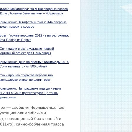
аталья Макагонова: На лыжи впервые встала
11 лет, ботинки были папины – 43 размера
ернышенко: Эстафета «Сочи 2014» впервые
может покорить космос
алли «Горные вершины 2012» выиграл экипаж
ama-Racing из Перми
 Сочи сдали в эксплуатацию первый
портивный объект для Олимпиады
ернышенко: Цена на билеты Олимпиады-2014
 Сочи начинается от 500 рублей
 Сочи прошло открытое первенство
раснодарского края по шорт-треку
ернышенко: На празднике года до начала
И-2014 в Сочи протестируют 1,5 тонны
иротехники
мира — сообщил Чернышенко. Как
луатацию олимпийскими
го), совмещенный биатлонный и
011-го), санно-боблейная трасса