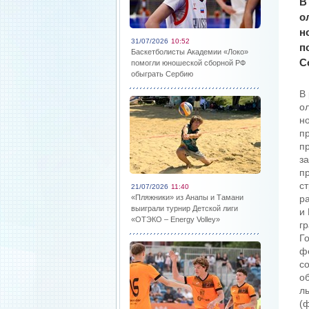
В
о
н
31/07/2026
10:52
п
Баскетболисты Академии «Локо»
С
помогли юношеской сборной РФ
обыграть Сербию
В
о
н
п
п
з
п
с
21/07/2026
11:40
«Пляжники» из Анапы и Тамани
р
выиграли турнир Детской лиги
и
«ОТЭКО – Energy Volley»
г
Г
ф
с
о
л
(ф