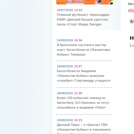
Мет
16/07/2026
13:43
«Ро
Пляжный футболист «Краснодара-
ЮМР» Дмитрий Бушков удостоен
приза «Спорт Медиа Звезда»
Н
24/06/2026
16:34
Lo
В Кропоткине состоялся мастер-
класс баскетболиста «Локомотива-
Кубань» Темирова
19/06/2026
15:47
Баскетболисты Академии
«Локомотив-Кубань» выиграли
«серебро» Спартакиады учащихся
18/06/2026
21:40
Более 100 кубанских команд по
баскетболу 3х3 боролись за титул
сильнейших в академии «Локо»
16/06/2026
10:15
Дмитрий Пирог – о «бронзе» ПБК
«Локомотив-Кубань» в чемпионате