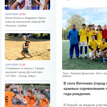
31/07/2026
10:52
Баскетболисты Академии «Локо»
помогли юношеской сборной РФ
обыграть Сербию
21/07/2026
11:40
«Пляжники» из Анапы и Тамани
выиграли турнир Детской лиги
Текст: Валерия Денисенко. Фото: п
«ОТЭКО – Energy Volley»
района
В селе Витязево (город
краевые соревнования 
года рождения.
В борьбе за медали участв