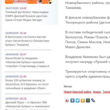
Новокубанского района, п
Тамазова.
16/07/2026
13:43
Пляжный футболист «Краснодара-
ЮМР» Дмитрий Бушков удостоен
В финале новокубанские фу
приза «Спорт Медиа Звезда»
Тихорецкого района (детск
В составе победителей сыг
24/06/2026
16:34
Белоногов, Роман Плахов, 
В Кропоткине состоялся мастер-
класс баскетболиста «Локомотива-
Попов, Семен Маслов, Ник
Кубань» Темирова
Макич Данелян.
19/06/2026
15:47
Владимир Акименко был уд
Баскетболисты Академии
получил награду «Лучший
«Локомотив-Кубань» выиграли
«серебро» Спартакиады учащихся
Тренируются спортсмены п
пресс-служба администрац
18/06/2026
21:40
Более 100 кубанских команд по
баскетболу 3х3 боролись за титул
Метки:
сильнейших в академии «Локо»
,
,
Новокубанский район
Анапа
Тихор
16/06/2026
10:15
Дмитрий Пирог – о «бронзе» ПБК
«Локомотив-Кубань» в чемпионате