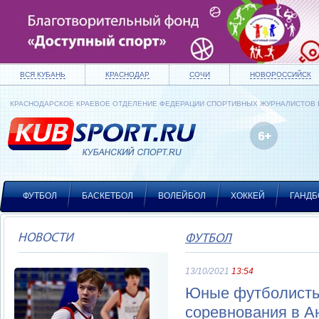
ВСЯ КУБАНЬ
КРАСНОДАР
СОЧИ
НОВОРОССИЙСК
КРАСНОДАРСКОЕ КРАЕВОЕ ОТДЕЛЕНИЕ ФЕДЕРАЦИИ СПОРТИВНЫХ ЖУРНАЛИСТОВ
ФУТБОЛ
БАСКЕТБОЛ
ВОЛЕЙБОЛ
ХОККЕЙ
ГАНДБ
НОВОСТИ
ФУТБОЛ
13/10/2021
13:54
Юные футболисты 
соревнования в А