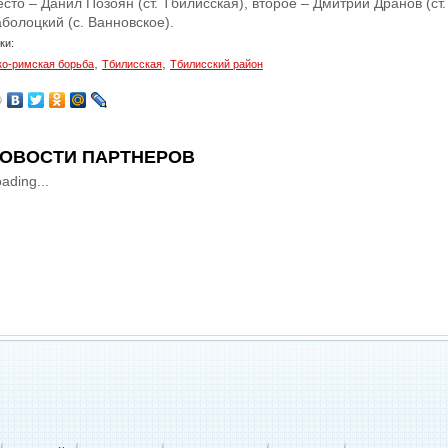
сто – Данил Позоян (ст. Тбилисская), второе – Дмитрий Дранов (ст.
болоцкий (с. Ванновское).
ки:
,
,
ко-римская борьба
Тбилисская
Тбилисский район
ОВОСТИ ПАРТНЕРОВ
ading...