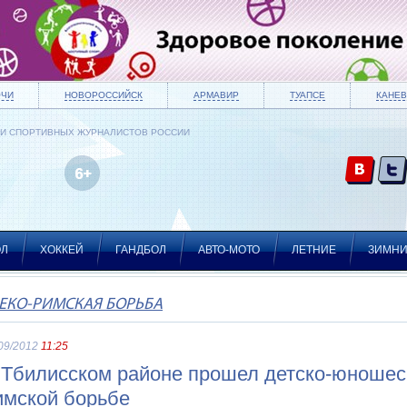
ОЧИ
НОВОРОССИЙСК
АРМАВИР
ТУАПСЕ
КАНЕВ
ИИ СПОРТИВНЫХ ЖУРНАЛИСТОВ РОССИИ
ОЛ
ХОККЕЙ
ГАНДБОЛ
АВТО-МОТО
ЛЕТНИЕ
ЗИМН
ЕКО-РИМСКАЯ БОРЬБА
09/2012
11:25
 Тбилисском районе прошел детско-юношеск
имской борьбе