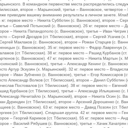
арьинского. В командном первенстве места распределились следу
илисская, второе – Марьинский, третье – Ванновское, четвертое – 
иже приводим вашему вниманию результаты в личном зачете.
Млад
 кг: первое место – Никита Субботин (с. Ванновское), второе – Сер
етье – Савелий Потынский (с. Ванновское). 26 кг: первое место – Д
орое – Никита Папандополо (с. Ванновское), третье – Иван Чигрик (
сто – Сергей Дроздов (ст. Тбилисская), второе – Сергей Усачев (х.
Сергей Маклаков (с. Ванновское), второе – Роман Старцев (с. Ванн
еницын (с. Ванновское). 35 кг: первое место – Федор Лавренчук (х
ламов (ст. Тбилисская). 38 кг: первое место – Рашид Курбанов (ст.
ртюнов (с. Ванновское). 47 кг: первое место – Никита Мартын (х. 
снянский (с. Ванновское), третье – Александр Кенинг (с. Ванновско
сто Артур Эскузян (х. Марьинский). 32 кг: первое место – Владисла
орое – Иван Зубченко (с. Ванновское), третье – Егор Комиссаров (ст
сто Александр Волков (ст. Тбилисская), второе – Данил Субботин (с
чеслав Постовалов (ст. Тбилисская). 38 кг: первое место – Евгений
шид Курбанов (ст. Тбилисская), третье – Александр Ильяшенко (с. 
Александр Нечитайло (х. Марьинский), второе – Никита Осин (с. Ван
ан Дуриндин (ст. Тбилисская), второе – Арсений Дорошенко (с. Ван
щеев (с. Ванновское). 63 кг: первое место – Давид Позоян (ст. Тби
ргеев (ст. Тбилисская).
Старшая группа.
42 кг: первое место – Ге
орое – Георгий Каримов (ст. Тбилисская). 55 кг: первое место – Ан
орое – Василий Рябушев (с. Ванновское), третье – Хачик Хачатрян (