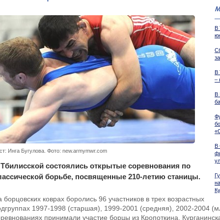
М
В
ю
С
з
В
–
В
б
Ф
б
«
В
ст: Инга Бугулова. Фото: new.armymwr.com
ф
у
 Тбилисской состоялись открытые соревнования по
лассической борьбе, посвященные 210-летию станицы.
Г
н
К
а борцовских коврах боролись 96 участников в трех возрастных
одгруппах 1997-1998 (старшая), 1999-2001 (средняя), 2002-2004 (
оревнованиях принимали участие борцы из Кропоткина, Курганинска