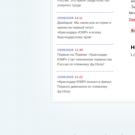
России: Это яркое свидетельство
ме
упорного труда
За
Мет
15/06/2026
14:11
Гре
Джабаров: Мы написали историю и
принесли первый титул
«Краснодару-ЮМР» и всему
Краснодарскому краю
Н
15/06/2026
12:39
Lo
Первые на Первом: «Краснодар-
ЮМР» стал чемпионом первенства
России по пляжному футболу!
13/06/2026
21:22
«Краснодар-ЮМР» вышел в финал
Первого дивизиона по пляжному
футболу