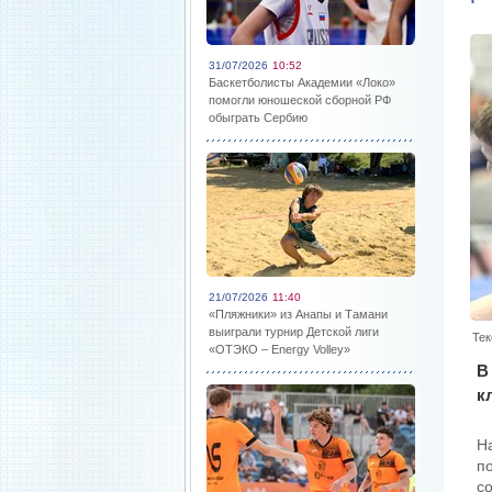
31/07/2026
10:52
Баскетболисты Академии «Локо»
помогли юношеской сборной РФ
обыграть Сербию
21/07/2026
11:40
«Пляжники» из Анапы и Тамани
выиграли турнир Детской лиги
Тек
«ОТЭКО – Energy Volley»
В
к
Н
п
с