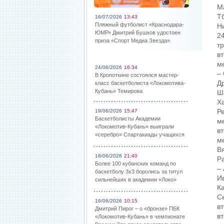
М
Тб
16/07/2026
13:43
Пляжный футболист «Краснодара-
Н
ЮМР» Дмитрий Бушков удостоен
24
приза «Спорт Медиа Звезда»
тр
вт
ме
24/06/2026
16:34
– 
В Кропоткине состоялся мастер-
Др
класс баскетболиста «Локомотива-
Кубань» Темирова
Ша
Ха
Ре
19/06/2026
15:47
Баскетболисты Академии
ме
«Локомотив-Кубань» выиграли
вт
«серебро» Спартакиады учащихся
ме
Вя
18/06/2026
21:40
Ра
Более 100 кубанских команд по
– 
баскетболу 3х3 боролись за титул
Ив
сильнейших в академии «Локо»
Ка
Се
16/06/2026
10:15
вт
Дмитрий Пирог – о «бронзе» ПБК
вт
«Локомотив-Кубань» в чемпионате