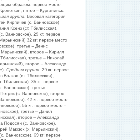
ющим образом: первое место –
Кропоткин, пятое – Курганинск.
шая группа.
Весовая категория
гей Кирпичев (с. Ванновское),
анил Ксенз (ст. Тбилисская),
с. Ванновское). 29 кг: первое
 Марьинский) 32 кг: первое место
овское), третье – Денис
. Марьинский), второе – Кирилл
 Тбилисская), третье – Николай
Марьинский), второе – Александр
е).
Средняя группа.
29 кг: первое
в Волков (ст. Тбилисская),
. Тбилисская). 35 кг: первое
. Ванновское), третье –
 Петрик (с. Ванновское), второе –
Ванновское). 42 кг: первое место
новское). 55 кг: первое место –
новское), третье – Данил
лисская), второе – Александр
на Подосян (с. Ванновское),
дрей Максюк (х. Марьинский),
с. Ванновское). 69 кг: первое