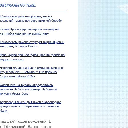
АТЕРИАЛЫ ПО ТЕМЕ:
 Тбилисском районе прошел детско-
ношеский турнир по греко-римской борьбе
борная Краснодара выиграла командный
ачет Кубка края по пауэрлифтингу
 Тбилисском районе стартует акция «Кубань
 навстречу Играм в Сочи»
 Краснодаре прошел Кубок края по гребле на
айдарках и каноэ
утболист «Краснодара», чемпионы мира по
оксу и борьбе — номинанты на премию
Спортсмен Кубани 2024»
 Славянске-на-Кубани определились
иналисты Кубка губернатора Кубани по
личному баскетболу
убернатор Александр Ткачев в Краснодаре
аградил лучших спортсменов и тренеров
убани
младшая) годов рождения. В
, Тбилисской, Ванновского,