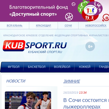
ВСЯ КУБАНЬ
КРАСНОДАР
СОЧИ
НОВОРОССИЙСК
КРАСНОДАРСКОЕ КРАЕВОЕ ОТДЕЛЕНИЕ ФЕДЕРАЦИИ СПОРТИВНЫХ ЖУРНАЛИСТОВ
ФУТБОЛ
БАСКЕТБОЛ
ВОЛЕЙБОЛ
ХОККЕЙ
ГАНДБ
НОВОСТИ
ЗИМНИЕ
16/10/2019
13:34
В Сочи состоится 
лыжероллерах