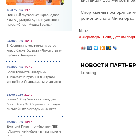
дистанции 150 метров и ра
16/07/2026
13:43
Спортсмены поспорят за м
Пляжный футболист «Краснодара-
регионального Минспорта.
ЮМР» Дмитрий Бушков удостоен
приза «Спорт Медиа Звезда»
Метки:
,
,
лыжероллеры
Сочи
Детский спорт
24/06/2026
16:34
В Кропоткине состоялся мастер-
класс баскетболиста «Локомотива-
Кубань» Темирова
НОВОСТИ ПАРТНЕ
19/06/2026
15:47
Баскетболисты Академии
Loading...
«Локомотив-Кубань» выиграли
«серебро» Спартакиады учащихся
18/06/2026
21:40
Более 100 кубанских команд по
баскетболу 3х3 боролись за титул
сильнейших в академии «Локо»
16/06/2026
10:15
Дмитрий Пирог – о «бронзе» ПБК
«Локомотив-Кубань» в чемпионате