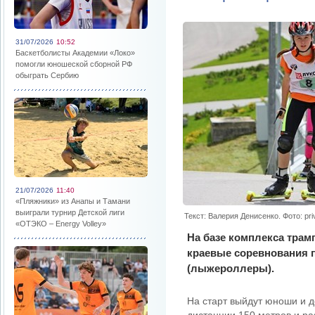
31/07/2026
10:52
Баскетболисты Академии «Локо»
помогли юношеской сборной РФ
обыграть Сербию
21/07/2026
11:40
«Пляжники» из Анапы и Тамани
выиграли турнир Детской лиги
Текст: Валерия Денисенко. Фото: priv
«ОТЭКО – Energy Volley»
На базе комплекса трам
краевые соревнования 
(лыжероллеры).
На старт выйдут юноши и де