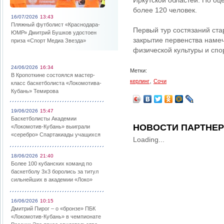
Иркутской областей. По оц
более 120 человек.
16/07/2026
13:43
Пляжный футболист «Краснодара-
Первый тур состязаний ста
ЮМР» Дмитрий Бушков удостоен
закрытие первенства наме
приза «Спорт Медиа Звезда»
физической культуры и спо
24/06/2026
16:34
Метки:
В Кропоткине состоялся мастер-
,
керлинг
Сочи
класс баскетболиста «Локомотива-
Кубань» Темирова
19/06/2026
15:47
Баскетболисты Академии
НОВОСТИ ПАРТНЕ
«Локомотив-Кубань» выиграли
«серебро» Спартакиады учащихся
Loading...
18/06/2026
21:40
Более 100 кубанских команд по
баскетболу 3х3 боролись за титул
сильнейших в академии «Локо»
16/06/2026
10:15
Дмитрий Пирог – о «бронзе» ПБК
«Локомотив-Кубань» в чемпионате