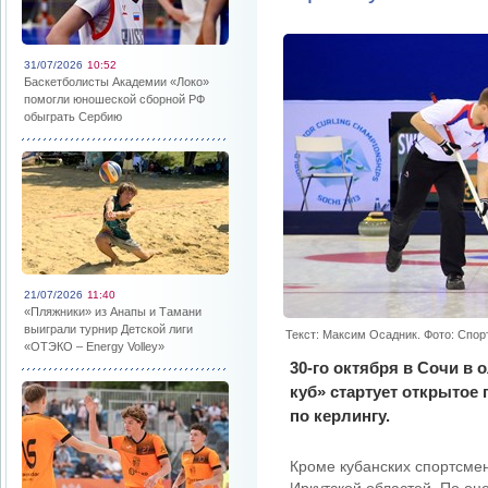
31/07/2026
10:52
Баскетболисты Академии «Локо»
помогли юношеской сборной РФ
обыграть Сербию
21/07/2026
11:40
«Пляжники» из Анапы и Тамани
выиграли турнир Детской лиги
Текст: Максим Осадник. Фото: Спор
«ОТЭКО – Energy Volley»
30-го октября в Сочи в
куб» стартует открытое
по керлингу.
Кроме кубанских спортсмен