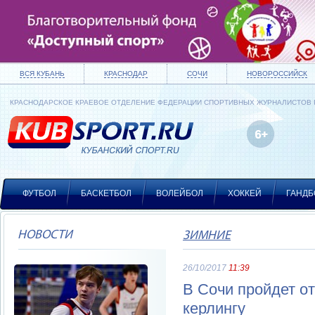
ВСЯ КУБАНЬ
КРАСНОДАР
СОЧИ
НОВОРОССИЙСК
КРАСНОДАРСКОЕ КРАЕВОЕ ОТДЕЛЕНИЕ ФЕДЕРАЦИИ СПОРТИВНЫХ ЖУРНАЛИСТОВ
ФУТБОЛ
БАСКЕТБОЛ
ВОЛЕЙБОЛ
ХОККЕЙ
ГАНДБ
НОВОСТИ
ЗИМНИЕ
26/10/2017
11:39
В Сочи пройдет о
керлингу