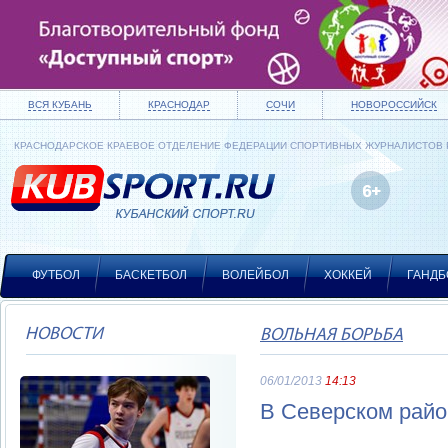
ВСЯ КУБАНЬ
КРАСНОДАР
СОЧИ
НОВОРОССИЙСК
КРАСНОДАРСКОЕ КРАЕВОЕ ОТДЕЛЕНИЕ ФЕДЕРАЦИИ СПОРТИВНЫХ ЖУРНАЛИСТОВ
ФУТБОЛ
БАСКЕТБОЛ
ВОЛЕЙБОЛ
ХОККЕЙ
ГАНДБ
НОВОСТИ
ВОЛЬНАЯ БОРЬБА
06/01/2013
14:13
В Северском райо