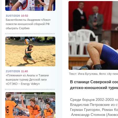
31/07/2026
10:52
Баскетболисты Академии «Локо»
помогли юношеской сборной РФ
обыграть Сербию
21/07/2026
11:40
Текст: Инга Бугулова. Фото: city-new
«Пляжники» из Анапы и Тамани
выиграли турнир Детской лиги
В станице Северской с
«ОТЭКО – Energy Volley»
детско-юношеский турни
Среди борцов 2002-2003 го
Владислав Петровские из с
Герман Григорян, Роман Ко
Александр Стоянов (Азовск