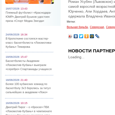
Роман Усубян (Львовское)
самой взрослой возрастной
16/07/2026
13:43
Юрченко, Али Хордаев, Ант
Пляжный футболист «Краснодара-
одержала Владлена Иванов
ЮМР» Дмитрий Бушков удостоен
приза «Спорт Медиа Звезда»
Метки:
,
,
Вольная борьба
Северская
Север
24/06/2026
16:34
В Кропоткине состоялся мастер-
класс баскетболиста «Локомотива-
Кубань» Темирова
НОВОСТИ ПАРТНЕ
Loading...
19/06/2026
15:47
Баскетболисты Академии
«Локомотив-Кубань» выиграли
«серебро» Спартакиады учащихся
18/06/2026
21:40
Более 100 кубанских команд по
баскетболу 3х3 боролись за титул
сильнейших в академии «Локо»
16/06/2026
10:15
Дмитрий Пирог – о «бронзе» ПБК
«Локомотив-Кубань» в чемпионате