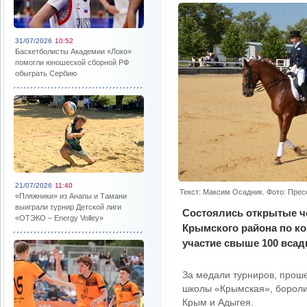
31/07/2026
10:52
Баскетболисты Академии «Локо»
помогли юношеской сборной РФ
обыграть Сербию
21/07/2026
11:40
Текст: Максим Осадник. Фото: Пре
«Пляжники» из Анапы и Тамани
выиграли турнир Детской лиги
Состоялись открытые ч
«ОТЭКО – Energy Volley»
Крымского района по ко
участие свыше 100 всад
За медали турниров, прош
школы «Крымская», боролис
Крым и Адыгея.