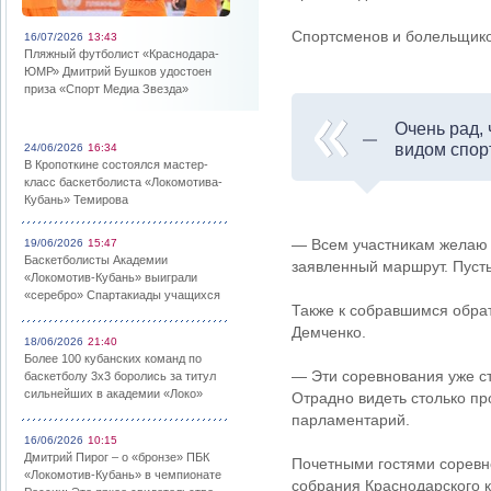
Спортсменов и болельщико
16/07/2026
13:43
Пляжный футболист «Краснодара-
ЮМР» Дмитрий Бушков удостоен
приза «Спорт Медиа Звезда»
Очень рад,
видом спор
24/06/2026
16:34
В Кропоткине состоялся мастер-
класс баскетболиста «Локомотива-
Кубань» Темирова
— Всем участникам желаю 
19/06/2026
15:47
Баскетболисты Академии
заявленный маршрут. Пусть
«Локомотив-Кубань» выиграли
«серебро» Спартакиады учащихся
Также к собравшимся обра
Демченко.
18/06/2026
21:40
Более 100 кубанских команд по
— Эти соревнования уже ст
баскетболу 3х3 боролись за титул
сильнейших в академии «Локо»
Отрадно видеть столько п
парламентарий.
16/06/2026
10:15
Дмитрий Пирог – о «бронзе» ПБК
Почетными гостями соревн
«Локомотив-Кубань» в чемпионате
собрания Краснодарского к