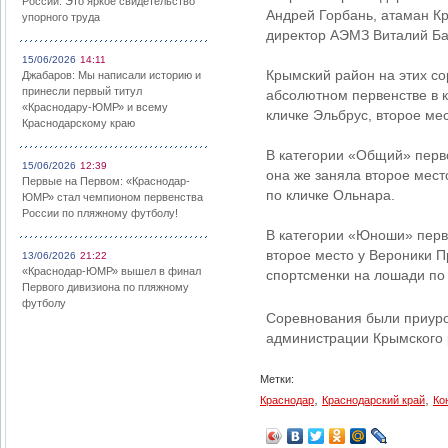
России: Это яркое свидетельство
Андрей Горбань, атаман К
упорного труда
директор АЭМЗ Виталий Ба
15/06/2026
14:11
Крымский район на этих с
Джабаров: Мы написали историю и
принесли первый титул
абсолютном первенстве в 
«Краснодару-ЮМР» и всему
кличке Эльбрус, второе ме
Краснодарскому краю
В категории «Общий» перво
15/06/2026
12:39
она же заняла второе мест
Первые на Первом: «Краснодар-
по кличке Ольнара.
ЮМР» стал чемпионом первенства
России по пляжному футболу!
В категории «Юноши» перв
второе место у Вероники П
13/06/2026
21:22
«Краснодар-ЮМР» вышел в финал
спортсменки на лошади по
Первого дивизиона по пляжному
футболу
Соревнования были приуро
администрации Крымского 
Метки:
,
,
Краснодар
Краснодарский край
Ко