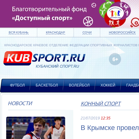
ВСЯ КУБАНЬ
КРАСНОДАР
СОЧИ
НОВОРОССИЙСК
КРАСНОДАРСКОЕ КРАЕВОЕ ОТДЕЛЕНИЕ ФЕДЕРАЦИИ СПОРТИВНЫХ ЖУРНАЛИСТОВ
ФУТБОЛ
БАСКЕТБОЛ
ВОЛЕЙБОЛ
ХОККЕЙ
ГАНДБ
НОВОСТИ
КОННЫЙ СПОРТ
21/07/2019
12:35
В Крымске провел