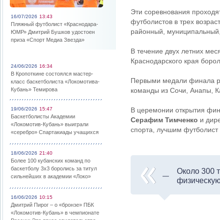
Эти соревнования проходят
16/07/2026
13:43
футболистов в трех возраст
Пляжный футболист «Краснодара-
районный, муниципальный,
ЮМР» Дмитрий Бушков удостоен
приза «Спорт Медиа Звезда»
В течение двух летних мес
Краснодарского края борол
24/06/2026
16:34
В Кропоткине состоялся мастер-
Первыми медали финала ра
класс баскетболиста «Локомотива-
Кубань» Темирова
команды из Сочи, Анапы, К
19/06/2026
15:47
В церемонии открытия фин
Баскетболисты Академии
Серафим Тимченко
и дире
«Локомотив-Кубань» выиграли
спорта, лучшим футболист
«серебро» Спартакиады учащихся
18/06/2026
21:40
Более 100 кубанских команд по
баскетболу 3х3 боролись за титул
Около 300 
сильнейших в академии «Локо»
физическую
16/06/2026
10:15
Дмитрий Пирог – о «бронзе» ПБК
«Локомотив-Кубань» в чемпионате