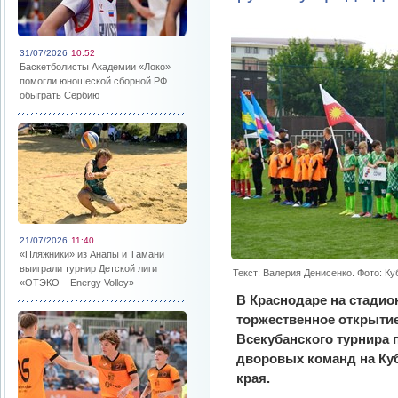
31/07/2026
10:52
Баскетболисты Академии «Локо»
помогли юношеской сборной РФ
обыграть Сербию
21/07/2026
11:40
«Пляжники» из Анапы и Тамани
выиграли турнир Детской лиги
Текст: Валерия Денисенко. Фото: К
«ОТЭКО – Energy Volley»
В Краснодаре на стадио
торжественное открыти
Всекубанского турнира 
дворовых команд на Куб
края.