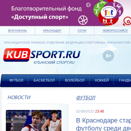
ВСЯ КУБАНЬ
КРАСНОДАР
СОЧИ
НОВОРОССИЙСК
КРАСНОДАРСКОЕ КРАЕВОЕ ОТДЕЛЕНИЕ ФЕДЕРАЦИИ СПОРТИВНЫХ ЖУРНАЛИСТОВ
ФУТБОЛ
БАСКЕТБОЛ
ВОЛЕЙБОЛ
ХОККЕЙ
ГАНДБ
НОВОСТИ
ФУТБОЛ
02/08/2022
15:46
В Краснодаре ста
футболу среди дв