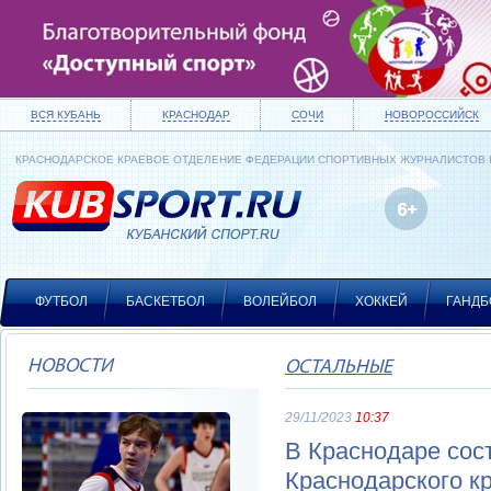
ВСЯ КУБАНЬ
КРАСНОДАР
СОЧИ
НОВОРОССИЙСК
КРАСНОДАРСКОЕ КРАЕВОЕ ОТДЕЛЕНИЕ ФЕДЕРАЦИИ СПОРТИВНЫХ ЖУРНАЛИСТОВ
ФУТБОЛ
БАСКЕТБОЛ
ВОЛЕЙБОЛ
ХОККЕЙ
ГАНДБ
НОВОСТИ
ОСТАЛЬНЫЕ
29/11/2023
10:37
В Краснодаре сос
Краснодарского к