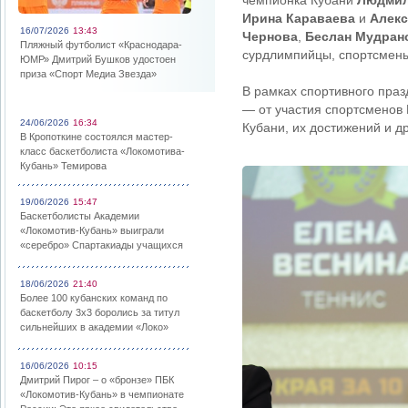
чемпионка Кубани
Людмил
Ирина Караваева
и
Алекс
16/07/2026
13:43
Чернова
,
Беслан Мудран
Пляжный футболист «Краснодара-
сурдлимпийцы, спортсмены
ЮМР» Дмитрий Бушков удостоен
приза «Спорт Медиа Звезда»
В рамках спортивного праз
— от участия спортсменов
24/06/2026
16:34
Кубани, их достижений и д
В Кропоткине состоялся мастер-
класс баскетболиста «Локомотива-
Кубань» Темирова
19/06/2026
15:47
Баскетболисты Академии
«Локомотив-Кубань» выиграли
«серебро» Спартакиады учащихся
18/06/2026
21:40
Более 100 кубанских команд по
баскетболу 3х3 боролись за титул
сильнейших в академии «Локо»
16/06/2026
10:15
Дмитрий Пирог – о «бронзе» ПБК
«Локомотив-Кубань» в чемпионате