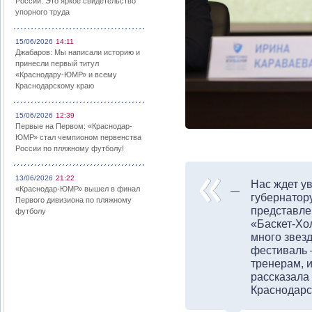
России: Это яркое свидетельство
упорного труда
15/06/2026
14:11
Джабаров: Мы написали историю и
принесли первый титул
«Краснодару-ЮМР» и всему
Краснодарскому краю
15/06/2026
12:39
Первые на Первом: «Краснодар-
ЮМР» стал чемпионом первенства
России по пляжному футболу!
13/06/2026
21:22
Нас ждет у
«Краснодар-ЮМР» вышел в финал
губернатор
Первого дивизиона по пляжному
представле
футболу
«Баскет-Хо
много звез
фестиваль 
тренерам, 
рассказала
Краснодарс