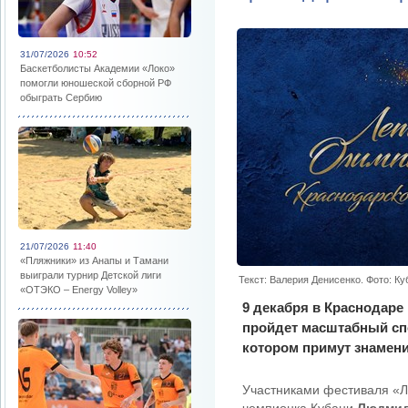
31/07/2026
10:52
Баскетболисты Академии «Локо»
помогли юношеской сборной РФ
обыграть Сербию
21/07/2026
11:40
«Пляжники» из Анапы и Тамани
выиграли турнир Детской лиги
Текст: Валерия Денисенко. Фото: К
«ОТЭКО – Energy Volley»
9 декабря в Краснодаре
пройдет масштабный сп
котором примут знамени
Участниками фестиваля «Л