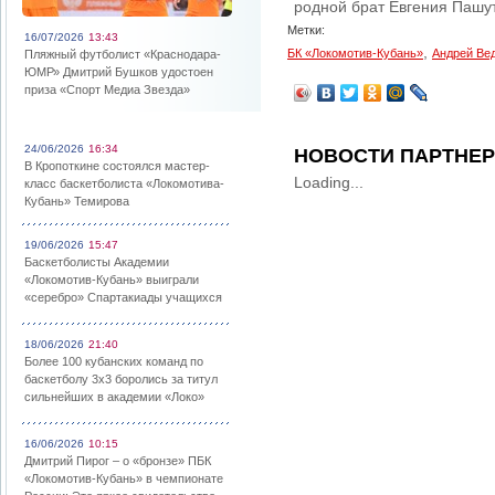
родной брат Евгения Пашут
Метки:
16/07/2026
13:43
,
БК «Локомотив-Кубань»
Андрей Ве
Пляжный футболист «Краснодара-
ЮМР» Дмитрий Бушков удостоен
приза «Спорт Медиа Звезда»
24/06/2026
16:34
НОВОСТИ ПАРТНЕ
В Кропоткине состоялся мастер-
Loading...
класс баскетболиста «Локомотива-
Кубань» Темирова
19/06/2026
15:47
Баскетболисты Академии
«Локомотив-Кубань» выиграли
«серебро» Спартакиады учащихся
18/06/2026
21:40
Более 100 кубанских команд по
баскетболу 3х3 боролись за титул
сильнейших в академии «Локо»
16/06/2026
10:15
Дмитрий Пирог – о «бронзе» ПБК
«Локомотив-Кубань» в чемпионате