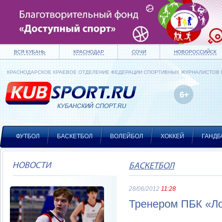
ВСЯ КУБАНЬ
КРАСНОДАР
СОЧИ
НОВОРОССИЙСК
КРАСНОДАРСКОЕ КРАЕВОЕ ОТДЕЛЕНИЕ ФЕДЕРАЦИИ СПОРТИВНЫХ ЖУРНАЛИСТОВ
ФУТБОЛ
БАСКЕТБОЛ
ВОЛЕЙБОЛ
ХОККЕЙ
ГАНДБ
НОВОСТИ
БАСКЕТБОЛ
28/06/2012
11:28
Тренером ПБК «Ло