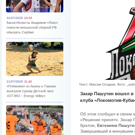
31/07/2026
10:52
Баскетболисты Академии «Локо»
помогли юношеской сборной РФ
обыграть Сербию
21/07/2026
11:40
Текст: Максим Осадник. Фото: _auth
«Пляжники» из Анапы и Тамани
выиграли турнир Детской лиги
Захар Пашутин вошел в 
«ОТЭКО – Energy Volley»
клуба «Локомотив-Кубан
Об этом сообщил в своем м
«Решение принято. Захар П
братом,
Евгением Пашут
Завершивший в минувшем с