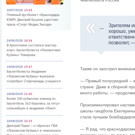
чемпионата России.
16/07/2026
13:43
Пляжный футболист «Краснодара-
ЮМР» Дмитрий Бушков удостоен
приза «Спорт Медиа Звезда»
Зрителям и
хорошо, умн
ответственн
24/06/2026
16:34
позволит, 
В Кропоткине состоялся мастер-
класс баскетболиста «Локомотива-
Кубань» Темирова
19/06/2026
15:47
Также он заострил внимани
Баскетболисты Академии
«Локомотив-Кубань» выиграли
— Правый полусредний – эт
«серебро» Спартакиады учащихся
стране. Даже в сборной пра
много работы, — продолжи
18/06/2026
21:40
Более 100 кубанских команд по
баскетболу 3х3 боролись за титул
Прокомментировал наставн
сильнейших в академии «Локо»
школы гандбола Екатерины
стала лучшим бомбардиром
16/06/2026
10:15
Дмитрий Пирог – о «бронзе» ПБК
— Я рад, что краснодарски
«Локомотив-Кубань» в чемпионате