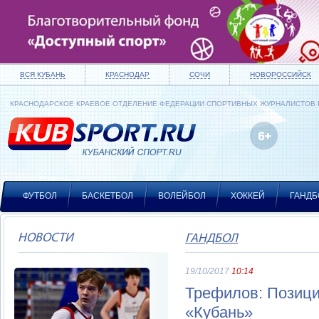
ВСЯ КУБАНЬ
КРАСНОДАР
СОЧИ
НОВОРОССИЙСК
КРАСНОДАРСКОЕ КРАЕВОЕ ОТДЕЛЕНИЕ ФЕДЕРАЦИИ СПОРТИВНЫХ ЖУРНАЛИСТОВ
ФУТБОЛ
БАСКЕТБОЛ
ВОЛЕЙБОЛ
ХОККЕЙ
ГАНДБ
НОВОСТИ
ГАНДБОЛ
19/10/2017
10:14
Трефилов: Позици
«Кубань»