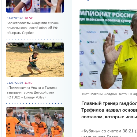
31/07/2026
10:52
Баскетболисты Академии «Локо»
помогли юношеской сборной РФ
обыграть Сербию
21/07/2026
11:40
«Пляжники» из Анапы и Тамани
выиграли турнир Детской лиги
Текст: Максим Осадник. Фото: ГК &q
«ОТЭКО – Energy Volley»
Главный тренер гандбол
Трефилов назвал основ
составом, которые испы
«Кубань» со счетом 38:21 