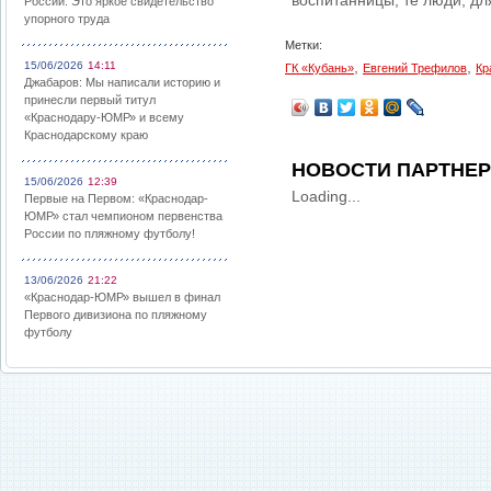
воспитанницы, те люди, дл
России: Это яркое свидетельство
упорного труда
Метки:
,
,
15/06/2026
14:11
ГК «Кубань»
Евгений Трефилов
Кр
Джабаров: Мы написали историю и
принесли первый титул
«Краснодару-ЮМР» и всему
Краснодарскому краю
НОВОСТИ ПАРТНЕ
15/06/2026
12:39
Loading...
Первые на Первом: «Краснодар-
ЮМР» стал чемпионом первенства
России по пляжному футболу!
13/06/2026
21:22
«Краснодар-ЮМР» вышел в финал
Первого дивизиона по пляжному
футболу