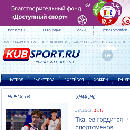
ВСЯ КУБАНЬ
КРАСНОДАР
СОЧИ
НОВОРОССИЙСК
КРАСНОДАРСКОЕ КРАЕВОЕ ОТДЕЛЕНИЕ ФЕДЕРАЦИИ СПОРТИВНЫХ ЖУРНАЛИСТОВ
ФУТБОЛ
БАСКЕТБОЛ
ВОЛЕЙБОЛ
ХОККЕЙ
ГАНДБ
НОВОСТИ
ЗИМНИЕ
28/01/2014
19:45
Ткачев гордится, 
спортсменов