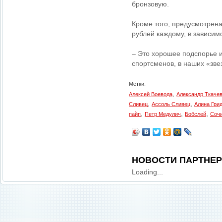
бронзовую.
Кроме того, предусмотрена
рублей каждому, в зависимо
– Это хорошее подспорье 
спортсменов, в наших «звез
Метки:
,
Алексей Воевода
Александр Ткаче
,
,
Сливец
Ассоль Сливец
Алина Гри
,
,
,
пайп
Петр Медулич
Бобслей
Соч
НОВОСТИ ПАРТНЕ
Loading...