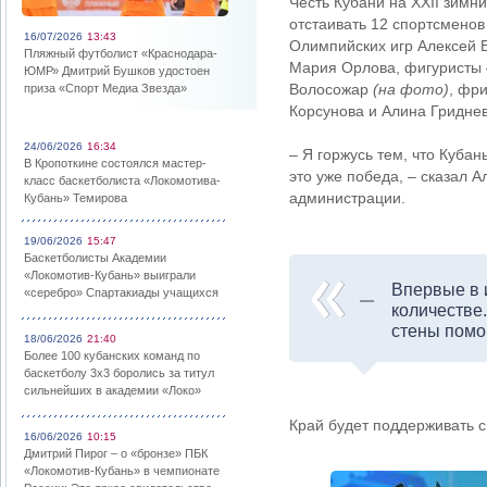
Честь Кубани на XXII зимн
отстаивать 12 спортсменов
16/07/2026
13:43
Олимпийских игр Алексей В
Пляжный футболист «Краснодара-
Мария Орлова, фигуристы 
ЮМР» Дмитрий Бушков удостоен
Волосожар
(на фото)
, фр
приза «Спорт Медиа Звезда»
Корсунова и Алина Гриднев
24/06/2026
16:34
– Я горжусь тем, что Куба
В Кропоткине состоялся мастер-
это уже победа, – сказал А
класс баскетболиста «Локомотива-
администрации.
Кубань» Темирова
19/06/2026
15:47
Баскетболисты Академии
«Локомотив-Кубань» выиграли
Впервые в 
«серебро» Спартакиады учащихся
количестве.
стены помог
18/06/2026
21:40
Более 100 кубанских команд по
баскетболу 3х3 боролись за титул
сильнейших в академии «Локо»
Край будет поддерживать с
16/06/2026
10:15
Дмитрий Пирог – о «бронзе» ПБК
«Локомотив-Кубань» в чемпионате