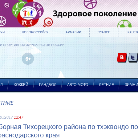
ОЧИ
НОВОРОССИЙСК
АРМАВИР
ТУАПСЕ
КАНЕВ
ИИ СПОРТИВНЫХ ЖУРНАЛИСТОВ РОССИИ
ОЛ
ХОККЕЙ
ГАНДБОЛ
АВТО-МОТО
ЛЕТНИЕ
ЗИМН
ЕТНИЕ
10/2017
12:47
борная Тихорецкого района по тхэквондо п
раснодарского края