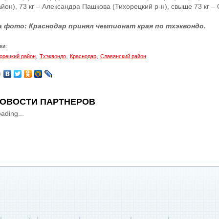
йон), 73 кг – Александра Пашкова (Тихорецкий р-н), свыше 73 кг –
а фото: Краснодар принял чемпионат края по тхэквондо.
ки:
,
,
,
орецкий район
Тхэквондо
Краснодар
Славянский район
ОВОСТИ ПАРТНЕРОВ
ading...