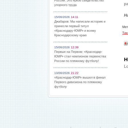
России: Это яркое свидетельство
ра
упорного труда
Н
15/06/2026
14:11
Джабаров: Мы написали историю и
принесли первый титул
Мет
«Краснодару-ЮМР» и всему
Тих
Краснодарскому краю
15/06/2026
12:39
Первые на Первом: «Краснодар-
ЮМР» стал чемпионом первенства
Н
России по пляжному футболу!
Lo
13/06/2026
21:22
«Краснодар-ЮМР» вышел в финал
Первого дивизиона по пляжному
футболу