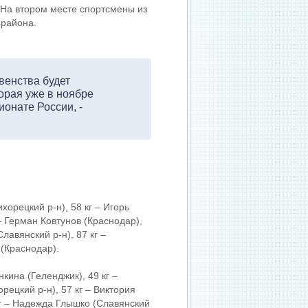
 На втором месте спортсмены из
 района.
рвенства будет
орая уже в ноябре
ионате России, -
хорецкий р-н), 58 кг – Игорь
 – Герман Ковтунов (Краснодар),
лавянский р-н), 87 кг –
 (Краснодар).
кина (Геленджик), 49 кг –
рецкий р-н), 57 кг – Виктория
 кг – Надежда Глышко (Славянский