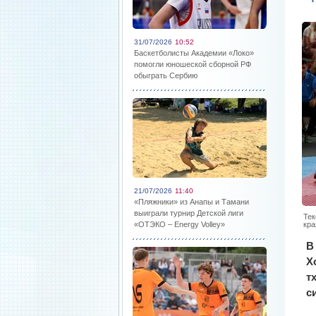
31/07/2026
10:52
Баскетболисты Академии «Локо»
помогли юношеской сборной РФ
обыграть Сербию
21/07/2026
11:40
«Пляжники» из Анапы и Тамани
выиграли турнир Детской лиги
Тек
«ОТЭКО – Energy Volley»
кра
В
Х
т
с