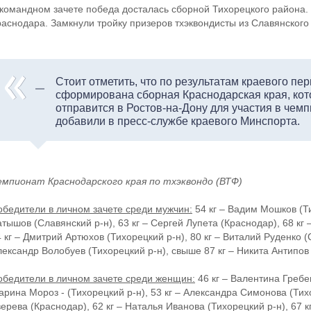
 командном зачете победа досталась сборной Тихорецкого района.
раснодара. Замкнули тройку призеров тхэквондисты из Славянского
Стоит отметить, что по результатам краевого пе
сформирована сборная Краснодарская края, кот
отправится в Ростов-на-Дону для участия в чемп
добавили в пресс-службе краевого Минспорта.
емпионат Краснодарского края по тхэквондо (ВТФ)
обедители в личном зачете среди мужчин:
54 кг – Вадим Мошков (Ти
тышов (Славянский р-н), 63 кг – Сергей Лупета (Краснодар), 68 кг
 кг – Дмитрий Артюхов (Тихорецкий р-н), 80 кг – Виталий Руденко (С
лександр Волобуев (Тихорецкий р-н), свыше 87 кг – Никита Антипов
обедители в личном зачете среди женщин:
46 кг – Валентина Гребен
рина Мороз - (Тихорецкий р-н), 53 кг – Александра Симонова (Тихо
верева (Краснодар), 62 кг – Наталья Иванова (Тихорецкий р-н), 67