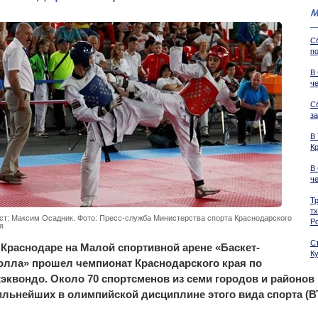
М
С
п
В
ч
С
з
В
Кр
В
ч
Т
т
ст: Максим Осадник. Фото: Пресс-служба Министерства спорта Краснодарского
Р
я
С
 Краснодаре на Малой спортивной арене «Баскет-
К
олла» прошел чемпионат Краснодарского края по
хэквондо. Около 70 спортсменов из семи городов и районо
ильнейших в олимпийской дисциплине этого вида спорта (В