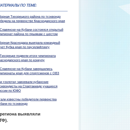
АТЕРИАЛЫ ПО ТЕМЕ:
борная Тихорецкого района по тхэквондо
обедила на первенстве Краснодарского края
 Славянске-на-Кубани состоялся открытый
емпионат района по прыжкам с шестом
борная Краснодара выиграла командный
ачет Кубка края по пауэрлифтингу
 Тихорецке подвели итоги чемпионата
аснодарского края по конкуру
 Славянске-на-Кубани завершились
емпионаты края для спортсменов с ОВЗ
ри «золота» завоевали кубанские
хэквондисты на Спартакиаде учащихся
оссии по ЮФО
тали известны победители первенства
убани по тхэквондо
в региона выявляли
ТФ).