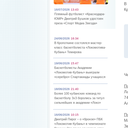
В
К
16/07/2026
13:43
Пляжный футболист «Краснодара-
ЮМР» Дмитрий Бушков удостоен
приза «Спорт Медиа Звезда»
24/06/2026
16:34
В Кропоткине состоялся мастер-
класс баскетболиста «Локомотива-
Кубань» Темирова
19/06/2026
15:47
Баскетболисты Академии
«Локомотив-Кубань» выиграли
Ч
«серебро» Спартакиады учащихся
П
18/06/2026
21:40
Ла
Более 100 кубанских команд по
74
баскетболу 3х3 боролись за титул
сильнейших в академии «Локо»
А
П
16/06/2026
10:15
Дмитрий Пирог – о «бронзе» ПБК
Ма
«Локомотив-Кубань» в чемпионате
З