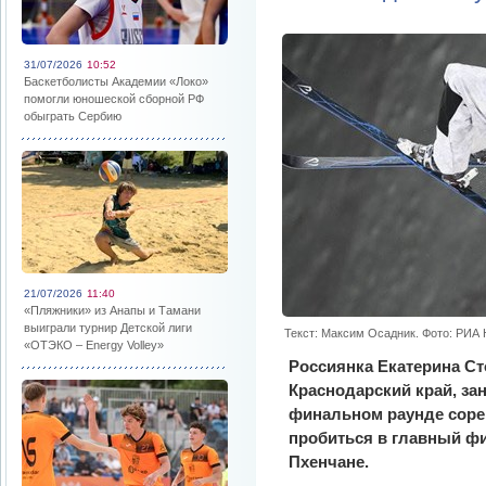
31/07/2026
10:52
Баскетболисты Академии «Локо»
помогли юношеской сборной РФ
обыграть Сербию
21/07/2026
11:40
«Пляжники» из Анапы и Тамани
выиграли турнир Детской лиги
Текст: Максим Осадник. Фото: РИА
«ОТЭКО – Energy Volley»
Россиянка Екатерина С
Краснодарский край, зан
финальном раунде сорев
пробиться в главный ф
Пхенчане.