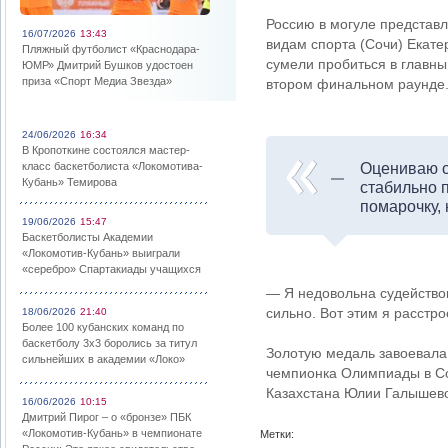
Россию в могуле представл
16/07/2026
13:43
видам спорта (Сочи) Екате
Пляжный футболист «Краснодара-
сумели пробиться в главны
ЮМР» Дмитрий Бушков удостоен
приза «Спорт Медиа Звезда»
втором финальном раунде
24/06/2026
16:34
В Кропоткине состоялся мастер-
класс баскетболиста «Локомотива-
Оцениваю с
Кубань» Темирова
стабильно 
помарочку, 
19/06/2026
15:47
Баскетболисты Академии
«Локомотив-Кубань» выиграли
«серебро» Спартакиады учащихся
— Я недовольна судейством
сильно. Вот этим я расстр
18/06/2026
21:40
Более 100 кубанских команд по
баскетболу 3х3 боролись за титул
Золотую медаль завоевала
сильнейших в академии «Локо»
чемпионка Олимпиады в Со
Казахстана Юлии Галышев
16/06/2026
10:15
Дмитрий Пирог – о «бронзе» ПБК
«Локомотив-Кубань» в чемпионате
Метки: