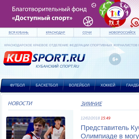
ВСЯ КУБАНЬ
КРАСНОДАР
СОЧИ
НОВОРОССИЙСК
КРАСНОДАРСКОЕ КРАЕВОЕ ОТДЕЛЕНИЕ ФЕДЕРАЦИИ СПОРТИВНЫХ ЖУРНАЛИСТОВ
ФУТБОЛ
БАСКЕТБОЛ
ВОЛЕЙБОЛ
ХОККЕЙ
ГАНДБ
НОВОСТИ
ЗИМНИЕ
12/02/2018
15:49
Представитель Ку
Олимпиаде в мог