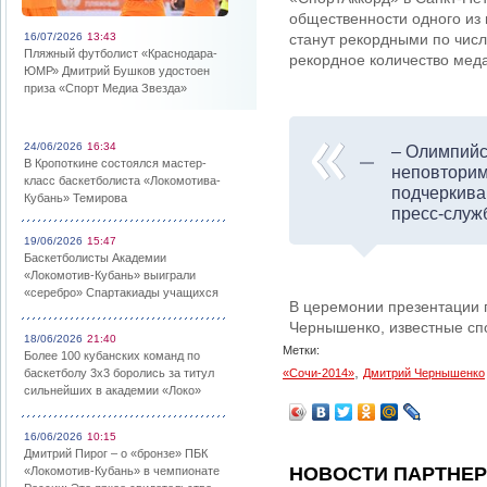
общественности одного из 
16/07/2026
13:43
станут рекордными по числ
Пляжный футболист «Краснодара-
рекордное количество меда
ЮМР» Дмитрий Бушков удостоен
приза «Спорт Медиа Звезда»
24/06/2026
16:34
– Олимпийс
В Кропоткине состоялся мастер-
неповторим
класс баскетболиста «Локомотива-
подчеркива
Кубань» Темирова
пресс-служ
19/06/2026
15:47
Баскетболисты Академии
«Локомотив-Кубань» выиграли
«серебро» Спартакиады учащихся
В церемонии презентации 
Чернышенко, известные сп
18/06/2026
21:40
Метки:
Более 100 кубанских команд по
,
баскетболу 3х3 боролись за титул
«Сочи-2014»
Дмитрий Чернышенко
сильнейших в академии «Локо»
16/06/2026
10:15
Дмитрий Пирог – о «бронзе» ПБК
НОВОСТИ ПАРТНЕ
«Локомотив-Кубань» в чемпионате