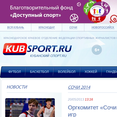
ВСЯ КУБАНЬ
КРАСНОДАР
СОЧИ
НОВОРОССИЙСК
КРАСНОДАРСКОЕ КРАЕВОЕ ОТДЕЛЕНИЕ ФЕДЕРАЦИИ СПОРТИВНЫХ ЖУРНАЛИСТОВ
ФУТБОЛ
БАСКЕТБОЛ
ВОЛЕЙБОЛ
ХОККЕЙ
ГАНДБ
НОВОСТИ
СОЧИ 2014
20/05/2013
13:16
Оргкомитет «Сочи
игр