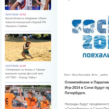
31/07/2026
10:52
Баскетболисты Академии «Локо»
помогли юношеской сборной РФ
обыграть Сербию
21/07/2026
11:40
«Пляжники» из Анапы и Тамани
выиграли турнир Детской лиги
Текст: Инга Бугулова. Фото: _author
«ОТЭКО – Energy Volley»
Олимпийские и Парали
Игр-2014 в Сочи будут п
Петербурге.
Награды будут продемонст
«СпортАккорд» в Санкт-Пе