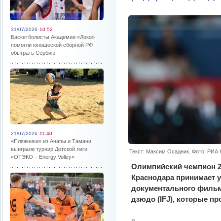
31/07/2026
10:52
Баскетболисты Академии «Локо»
помогли юношеской сборной РФ
обыграть Сербию
21/07/2026
11:40
«Пляжники» из Анапы и Тамани
выиграли турнир Детской лиги
Текст: Максим Осадник. Фото: РИА
«ОТЭКО – Energy Volley»
Олимпийский чемпион 20
Краснодара принимает у
документального филь
дзюдо (IFJ), которые пр