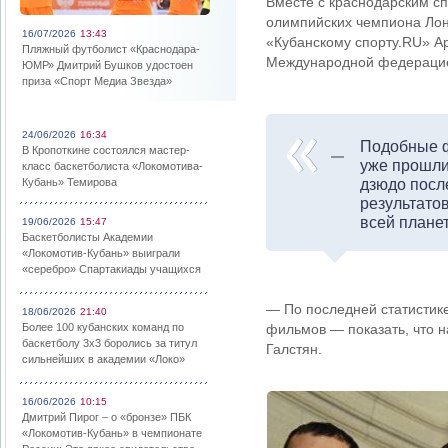
Вместе с краснодарским с
олимпийских чемпиона Лон
16/07/2026
13:43
«Кубанскому спорту.RU» Ар
Пляжный футболист «Краснодара-
Международной федерацие
ЮМР» Дмитрий Бушков удостоен
приза «Спорт Медиа Звезда»
24/06/2026
16:34
Подобные ф
В Кропоткине состоялся мастер-
уже прошли
класс баскетболиста «Локомотива-
Кубань» Темирова
дзюдо посл
результатов
всей планет
19/06/2026
15:47
Баскетболисты Академии
«Локомотив-Кубань» выиграли
«серебро» Спартакиады учащихся
— По последней статистике
18/06/2026
21:40
Более 100 кубанских команд по
фильмов — показать, что н
баскетболу 3х3 боролись за титул
Галстян.
сильнейших в академии «Локо»
16/06/2026
10:15
Дмитрий Пирог – о «бронзе» ПБК
«Локомотив-Кубань» в чемпионате