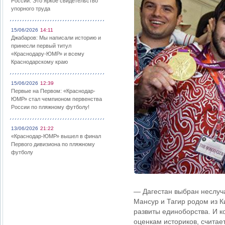
России: Это яркое свидетельство
упорного труда
15/06/2026
14:11
Джабаров: Мы написали историю и
принесли первый титул
«Краснодару-ЮМР» и всему
Краснодарскому краю
15/06/2026
12:39
Первые на Первом: «Краснодар-
ЮМР» стал чемпионом первенства
России по пляжному футболу!
13/06/2026
21:22
«Краснодар-ЮМР» вышел в финал
Первого дивизиона по пляжному
футболу
— Дагестан выбран неслуча
Мансур и Тагир родом из Ки
развиты единоборства. И к
оценкам историков, счита