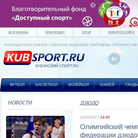
ВСЯ КУБАНЬ
КРАСНОДАР
СОЧИ
НОВОРОССИЙСК
КРАСНОДАРСКОЕ КРАЕВОЕ ОТДЕЛЕНИЕ ФЕДЕРАЦИИ СПОРТИВНЫХ ЖУРНАЛИСТОВ
ФУТБОЛ
БАСКЕТБОЛ
ВОЛЕЙБОЛ
ХОККЕЙ
ГАНДБ
НОВОСТИ
ДЗЮДО
24/05/2017
14:49
Олимпийский чем
федерации дзюдо 