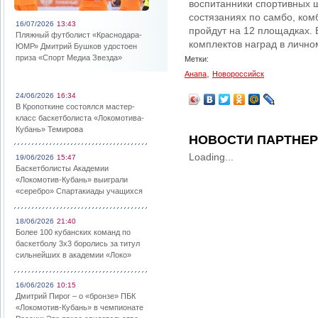
воспитанники спортивных 
состязаниях по самбо, ком
16/07/2026
13:43
пройдут на 12 площадках. 
Пляжный футболист «Краснодара-
комплектов наград в лично
ЮМР» Дмитрий Бушков удостоен
приза «Спорт Медиа Звезда»
Метки:
,
Анапа
Новороссийск
24/06/2026
16:34
В Кропоткине состоялся мастер-
класс баскетболиста «Локомотива-
Кубань» Темирова
НОВОСТИ ПАРТНЕ
Loading...
19/06/2026
15:47
Баскетболисты Академии
«Локомотив-Кубань» выиграли
«серебро» Спартакиады учащихся
18/06/2026
21:40
Более 100 кубанских команд по
баскетболу 3х3 боролись за титул
сильнейших в академии «Локо»
16/06/2026
10:15
Дмитрий Пирог – о «бронзе» ПБК
«Локомотив-Кубань» в чемпионате