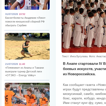
31/07/2026
10:52
Баскетболисты Академии «Локо»
помогли юношеской сборной РФ
обыграть Сербию
Текст: Инга Бугулова. Фото: Анаста
В Анапе стартовали IV 
21/07/2026
11:40
«Пляжники» из Анапы и Тамани
боевых искусств, участ
выиграли турнир Детской лиги
из Новороссийска.
«ОТЭКО – Energy Volley»
Как сообщает газета «Ново
играх будут представлены 
киокусинкай, самбо, кикбок
бокс, карате, кобудо, кен
Ими станут кунг-фу, сумо,