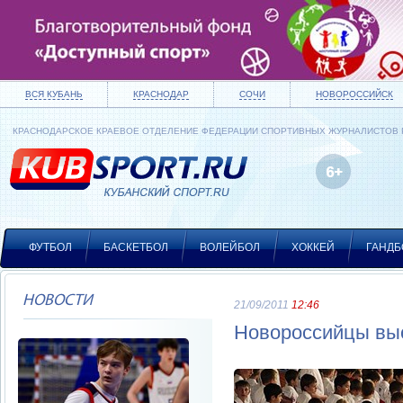
ВСЯ КУБАНЬ
КРАСНОДАР
СОЧИ
НОВОРОССИЙСК
КРАСНОДАРСКОЕ КРАЕВОЕ ОТДЕЛЕНИЕ ФЕДЕРАЦИИ СПОРТИВНЫХ ЖУРНАЛИСТОВ
ФУТБОЛ
БАСКЕТБОЛ
ВОЛЕЙБОЛ
ХОККЕЙ
ГАНДБ
НОВОСТИ
21/09/2011
12:46
Новороссийцы выс