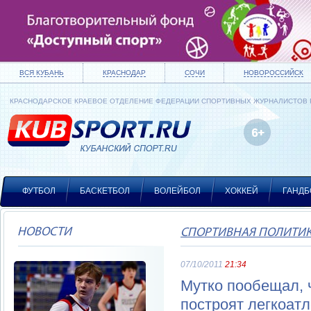
ВСЯ КУБАНЬ
КРАСНОДАР
СОЧИ
НОВОРОССИЙСК
КРАСНОДАРСКОЕ КРАЕВОЕ ОТДЕЛЕНИЕ ФЕДЕРАЦИИ СПОРТИВНЫХ ЖУРНАЛИСТОВ
ФУТБОЛ
БАСКЕТБОЛ
ВОЛЕЙБОЛ
ХОККЕЙ
ГАНДБ
НОВОСТИ
СПОРТИВНАЯ ПОЛИТИ
07/10/2011
21:34
Мутко пообещал, ч
построят легкоат