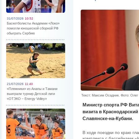
31/07/2026
10:52
Баскетболисты Академии «Локо»
помогли юношеской сборной РФ
обыграть Сербию
21/07/2026
11:40
«Пляжники» из Анапы и Тамани
выиграли турнир Детской лиги
Текст: Максим Осадник. Фото: Оле
«ОТЭКО – Energy Volley»
Министр спорта РФ Вита
визита в Краснодарский
Славянске-на-Кубани.
В ходе поездки по краю гл
комплекса с бассейнами «Н