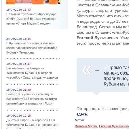
шестом в Славянске-на-Куб
16/07/2026
13:43
культуры, спорта и туризм
Пляжный футболист «Краснодара-
Мутко отметил, что ему «в
ЮМР» Дмитрий Бушков удостоен
я ведь родился и до 13 ле
приза «Спорт Медиа Звезда»
Ленинград. Сегодня мы поб
шестом в Славянске-на-Куб
Евгений Лукьяненко
. Уви
24/06/2026
16:34
этого просто не хватает ме
В Кропоткине состоялся мастер-
класс баскетболиста «Локомотива-
Кубань» Темирова
19/06/2026
15:47
– Прямо та
Баскетболисты Академии
манеж, соз
«Локомотив-Кубань» выиграли
«серебро» Спартакиады учащихся
правильно, 
Кубани мы п
18/06/2026
21:40
Более 100 кубанских команд по
баскетболу 3х3 боролись за титул
сильнейших в академии «Локо»
Фоторепортаж с совещания
здесь
.
16/06/2026
10:15
Дмитрий Пирог – о «бронзе» ПБК
Метки:
«Локомотив-Кубань» в чемпионате
,
Виталий Мутко
Евгений Лукьяненко