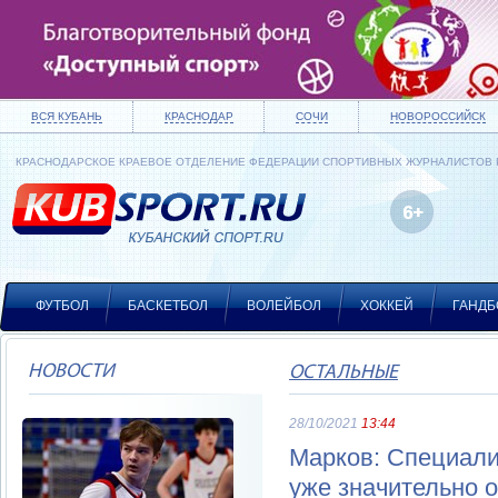
ВСЯ КУБАНЬ
КРАСНОДАР
СОЧИ
НОВОРОССИЙСК
КРАСНОДАРСКОЕ КРАЕВОЕ ОТДЕЛЕНИЕ ФЕДЕРАЦИИ СПОРТИВНЫХ ЖУРНАЛИСТОВ
ФУТБОЛ
БАСКЕТБОЛ
ВОЛЕЙБОЛ
ХОККЕЙ
ГАНДБ
НОВОСТИ
ОСТАЛЬНЫЕ
28/10/2021
13:44
Марков: Специали
уже значительно о