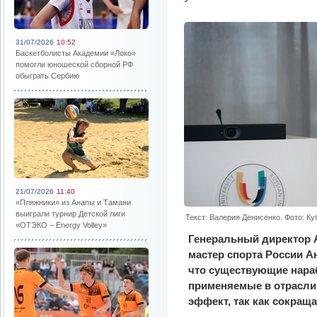
31/07/2026
10:52
Баскетболисты Академии «Локо»
помогли юношеской сборной РФ
обыграть Сербию
21/07/2026
11:40
«Пляжники» из Анапы и Тамани
выиграли турнир Детской лиги
Текст: Валерия Денисенко. Фото: К
«ОТЭКО – Energy Volley»
Генеральный директор 
мастер спорта России А
что существующие нара
применяемые в отрасли
эффект, так как сокращ