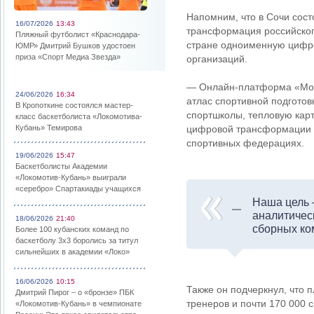
Напомним, что в Сочи сост
16/07/2026
13:43
трансформация российского
Пляжный футболист «Краснодара-
стране одноименную цифро
ЮМР» Дмитрий Бушков удостоен
приза «Спорт Медиа Звезда»
организаций.
— Онлайн-платформа «Мой
24/06/2026
16:34
атлас спортивной подгото
В Кропоткине состоялся мастер-
спортшколы, тепловую кар
класс баскетболиста «Локомотива-
Кубань» Темирова
цифровой трансформации с
спортивных федерациях.
19/06/2026
15:47
Баскетболисты Академии
«Локомотив-Кубань» выиграли
«серебро» Спартакиады учащихся
Наша цель 
аналитичес
18/06/2026
21:40
сборных ко
Более 100 кубанских команд по
баскетболу 3х3 боролись за титул
сильнейших в академии «Локо»
16/06/2026
10:15
Также он подчеркнул, что 
Дмитрий Пирог – о «бронзе» ПБК
тренеров и почти 170 000 
«Локомотив-Кубань» в чемпионате