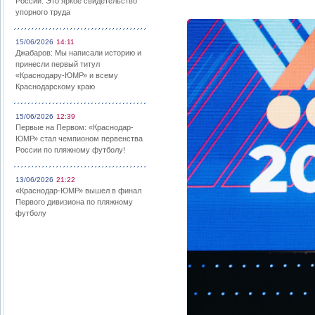
России: Это яркое свидетельство
упорного труда
15/06/2026
14:11
Джабаров: Мы написали историю и
принесли первый титул
«Краснодару-ЮМР» и всему
Краснодарскому краю
15/06/2026
12:39
Первые на Первом: «Краснодар-
ЮМР» стал чемпионом первенства
России по пляжному футболу!
13/06/2026
21:22
«Краснодар-ЮМР» вышел в финал
Первого дивизиона по пляжному
футболу