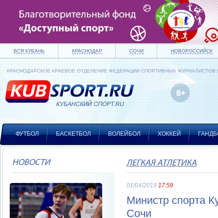
ВСЯ КУБАНЬ
КРАСНОДАР
СОЧИ
НОВОРОССИЙСК
КРАСНОДАРСКОЕ КРАЕВОЕ ОТДЕЛЕНИЕ ФЕДЕРАЦИИ СПОРТИВНЫХ ЖУРНАЛИСТОВ
ФУТБОЛ
БАСКЕТБОЛ
ВОЛЕЙБОЛ
ХОККЕЙ
ГАНДБ
НОВОСТИ
ЛЕГКАЯ АТЛЕТИКА
01/04/2019
17:59
Министр спорта К
Сочи