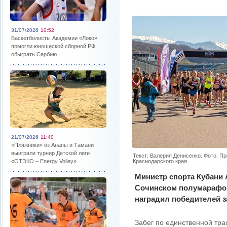
31/07/2026
10:52
Баскетболисты Академии «Локо»
помогли юношеской сборной РФ
обыграть Сербию
21/07/2026
11:40
«Пляжники» из Анапы и Тамани
выиграли турнир Детской лиги
Текст: Валерия Денисенко. Фото: П
«ОТЭКО – Energy Volley»
Краснодарского края
Министр спорта Кубани 
Сочинском полумарафон
наградил победителей з
Забег по единственной тр