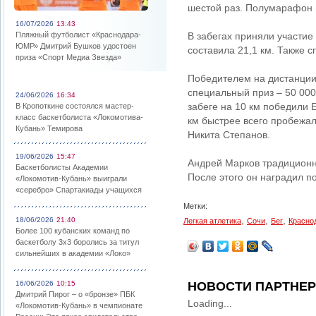
шестой раз. Полумарафон в
16/07/2026
13:43
Пляжный футболист «Краснодара-
В забегах приняли участие
ЮМР» Дмитрий Бушков удостоен
составила 21,1 км. Также с
приза «Спорт Медиа Звезда»
Победителем на дистанции 
специальный приз – 50 000
24/06/2026
16:34
забеге на 10 км победили 
В Кропоткине состоялся мастер-
класс баскетболиста «Локомотива-
км быстрее всего пробежа
Кубань» Темирова
Никита Степанов.
19/06/2026
15:47
Андрей Марков традиционн
Баскетболисты Академии
После этого он наградил п
«Локомотив-Кубань» выиграли
«серебро» Спартакиады учащихся
Метки:
,
,
,
18/06/2026
21:40
Легкая атлетика
Сочи
Бег
Красно
Более 100 кубанских команд по
баскетболу 3х3 боролись за титул
сильнейших в академии «Локо»
16/06/2026
10:15
НОВОСТИ ПАРТНЕ
Дмитрий Пирог – о «бронзе» ПБК
Loading...
«Локомотив-Кубань» в чемпионате