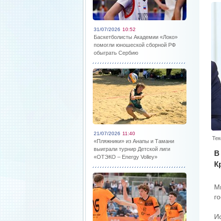
31/07/2026
10:52
Баскетболисты Академии «Локо»
помогли юношеской сборной РФ
обыграть Сербию
21/07/2026
11:40
Тек
«Пляжники» из Анапы и Тамани
выиграли турнир Детской лиги
В
«ОТЭКО – Energy Volley»
К
М
г
И