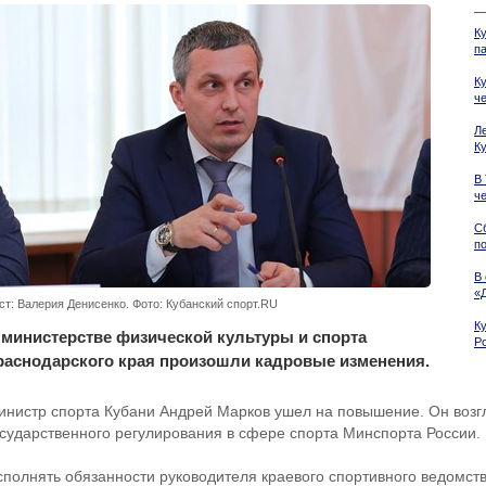
К
п
К
ч
Л
К
В
ч
С
п
В
«
ст: Валерия Денисенко. Фото: Кубанский спорт.RU
К
 министерстве физической культуры и спорта
Р
раснодарского края произошли кадровые изменения.
инистр спорта Кубани Андрей Марков ушел на повышение. Он возг
осударственного регулирования в сфере спорта Минспорта России.
сполнять обязанности руководителя краевого спортивного ведомств