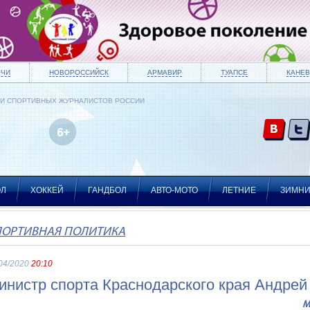
ОЧИ
НОВОРОССИЙСК
АРМАВИР
ТУАПСЕ
КАНЕВ
ИИ СПОРТИВНЫХ ЖУРНАЛИСТОВ РОССИИ
ОЛ
ХОККЕЙ
ГАНДБОЛ
АВТО-МОТО
ЛЕТНИЕ
ЗИМН
ПОРТИВНАЯ ПОЛИТИКА
04/2020
20:10
инистр спорта Краснодарского края Андрей
М